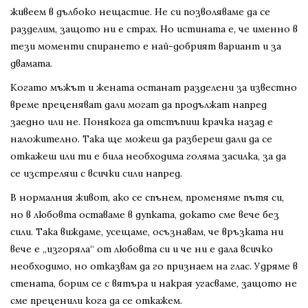
живеем в дълбоко нещастие. Не си позволяваме да се
разделим, защото ни е страх. Но истината е, че именно в
тези моменти спирането е най-добрият вариант и за
двамата.
Когато мъжът и жената останат разделени за известно
време преценяват дали могат да продължат напред
заедно или не. Понякога да отстъпиш крачка назад е
наложително. Така ще можеш да разбереш дали да се
откажеш или ти е била необходима голяма засилка, за да
се изстреляш с всички сили напред.
В нормалния живот, ако се спънем, променяме пътя си,
но в любовта оставаме в дупката, докато сме вече без
сили. Така виждаме, усещаме, осъзнавам, че връзката ни
вече е „изгоряла“ от любовта си и че ни е дала всичко
необходимо, но отказвам да го признаем на глас. Удряме в
стената, борим се с вятъра и накрая угасваме, защото не
сме преценили кога да се откажем.