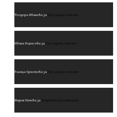
Теодора Иванова
за
Три задачи стигат
Ивана Борисова
за
Три задачи стигат
Ралица Христова
за
Три задачи стигат
Мария Начева
за
Подписки без покритие