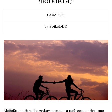
любовта?
03.02.2020
by BoikoDDD
Любовните връзки между хората са най-естественото