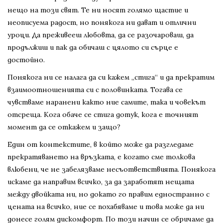
нещо на този свят. Те ни носят голямо щастие и
неописуема радост, но понякога ни дават и отлични
уроци. Да преживееш любовта, да се разочароваш, да
продължиш и пак да обичаш с цялото си сърце е
достойно.
Понякога ни се налага да си кажем „стига“ и да прекратим
взаимоотношенията си с половинката. Тогава се
чувстваме наранени както ние самите, така и човекът
отсреща. Кога обаче се стига дотук, кога е точният
момент да се откажем и защо?
Един от контекстите, в който може да разгледаме
прекратяването на връзката, е когато сме толкова
влюбени, че не забелязваме несъответствията. Понякога
искаме да направим всичко, за да заработят нещата
между двойката ни, но докато го правим едностранно с
цената на всичко, ние се похабяваме и това може да ни
донесе голям дискомфорт. По този начин се обричаме да