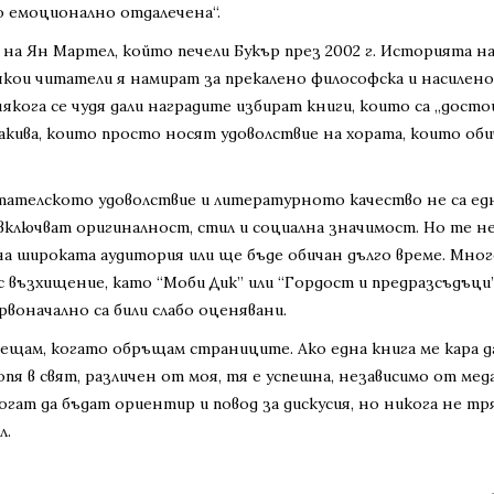
о емоционално отдалечена“.
” на Ян Мартел, който печели Букър през 2002 г. Историята н
някои читатели я намират за прекалено философска и насилено
кога се чудя дали наградите избират книги, които са „досто
акива, които просто носят удоволствие на хората, които оби
тателското удоволствие и литературното качество не са ед
включват оригиналност, стил и социална значимост. Но те н
а широката аудитория или ще бъде обичан дълго време. Мно
с възхищение, като “Моби Дик” или “Гордост и предразсъдъци”,
рвоначално са били слабо оценявани.
сещам, когато обръщам страниците. Ако една книга ме кара д
опя в свят, различен от моя, тя е успешна, независимо от ме
гат да бъдат ориентир и повод за дискусия, но никога не тря
л.