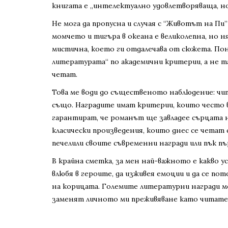
книгата е „интелектуално удовлетворяваща, н
Не мога да пропусна и случая с “Животът на Пи
момчето и тигъра в океана е великолепна, но 
мистична, което ги отдалечава от сюжета. Поня
литературата“ по академични критерии, а не т
четат.
Това ме води до същественото наблюдение: чи
също. Наградите имат критерии, които често 
гарантират, че романът ще завладее сърцата н
класически произведения, които днес се четат 
печелили своите съвременни награди или пък пъ
В крайна сметка, за мен най-важното е какво у
влюбя в героите, да изживея емоции и да се пот
на корицата. Големите литературни награди мо
заменят личното ми преживяване като читате