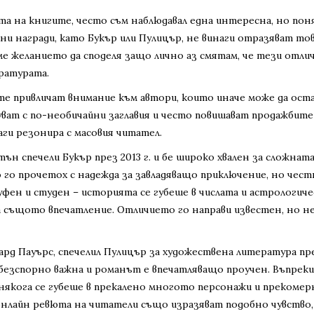
та на книгите, често съм наблюдавал една интересна, но пон
 награди, като Букър или Пулицър, не винаги отразяват тов
е желанието да споделя защо лично аз смятам, че тези отли
ратурата.
те привличат внимание към автори, които иначе може да ост
уват с по-необичайни заглавия и често повишават продажбите
аги резонира с масовия читател.
н спечели Букър през 2013 г. и бе широко хвален за сложната
 го прочетох с надежда за завладяващо приключение, но чес
уфен и студен – историята се губеше в числата и астрологич
 същото впечатление. Отличието го направи известен, но не
ард Пауърс, спечелил Пулицър за художествена литература пр
 безспорно важна и романът е впечатляващо проучен. Въпреки
онякога се губеше в прекалено многото персонажи и прекоме
 онлайн ревюта на читатели също изразяват подобно чувство,