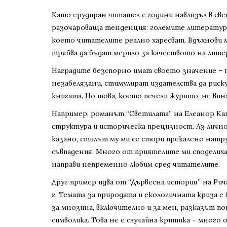
Като ерудиран читател с години навлязъл в све
разочароваща тенденция: големите литературни
което читателите реално харесват. Вдъхнови м
трябва да бъдат мерило за качеството на лите
Наградите безспорно имат своето значение – 
незабелязани, стимулират издателства да риск
книгата. Но това, което печели журито, не вин
Например, романът “Светилата” на Елеанор Катъ
структура и историческа прецизност. Аз лично
казано, стилът му ми се стори прекалено натр
съвпадения. Много от приятелите ми споделиха
направи непременно любим сред читателите.
Друг пример идва от “Дървесна история” на Рич
г. Темата за природата и екологичната криза е
за мнозина, включително и за мен, разказът п
символика. Това не е случайна критика – много