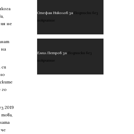
якога
Стефан Николов
за
Подписки без
а,
покритие
чия не
анат
 на
Емил Петров
за
Подписки без
покритие
 си
тно
еските
 го
ез 2019
 това,
рната
 че