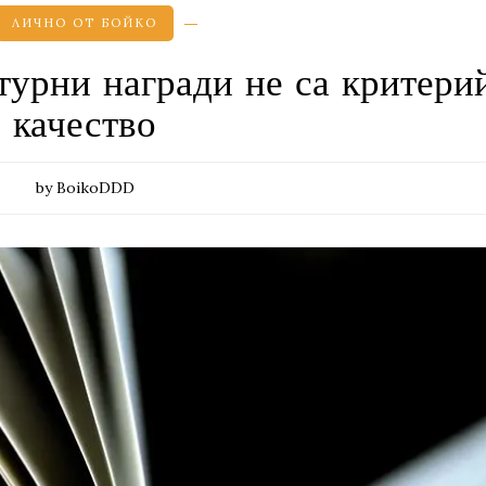
ЛИЧНО ОТ БОЙКО
турни награди не са критерий
качество
by BoikoDDD