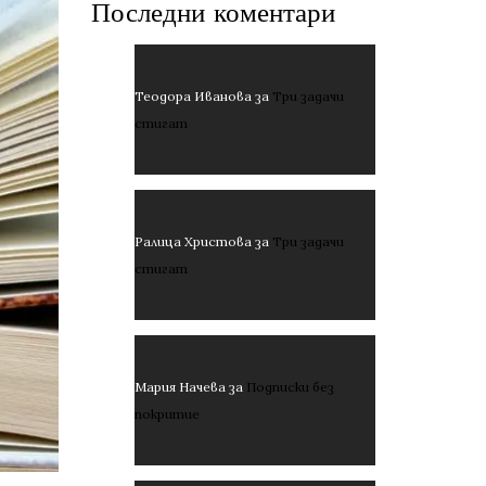
Последни коментари
Теодора Иванова
за
Три задачи
стигат
Ралица Христова
за
Три задачи
стигат
Мария Начева
за
Подписки без
покритие