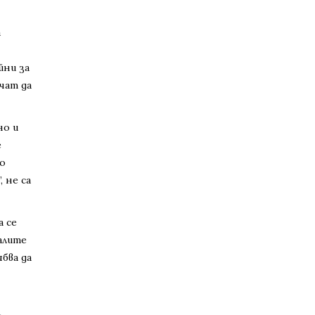
а
йни за
чат да
но и
е
го
 не са
а се
далите
бва да