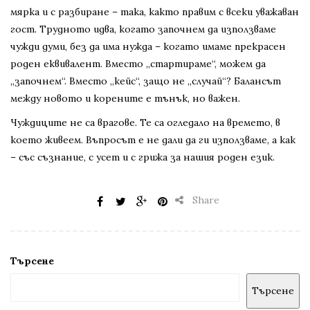
мярка и с разбиране – така, както правим с всеки уважаван
гост. Трудното идва, когато започнем да използваме
чужди думи, без да има нужда – когато имаме прекрасен
роден еквивалент. Вместо „стартираме“, можем да
„започнем“. Вместо „кейс“, защо не „случай“? Балансът
между новото и корените е тънък, но важен.
Чуждиците не са врагове. Те са огледало на времето, в
което живеем. Въпросът е не дали да ги използваме, а как
– със съзнание, с усет и с грижа за нашия роден език.
Share
Търсене
Търсене