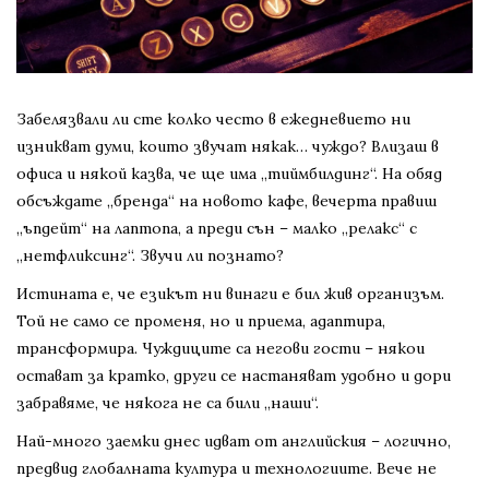
Забелязвали ли сте колко често в ежедневието ни
изникват думи, които звучат някак… чуждо? Влизаш в
офиса и някой казва, че ще има „тиймбилдинг“. На обяд
обсъждате „бренда“ на новото кафе, вечерта правиш
„ъпдейт“ на лаптопа, а преди сън – малко „релакс“ с
„нетфликсинг“. Звучи ли познато?
Истината е, че езикът ни винаги е бил жив организъм.
Той не само се променя, но и приема, адаптира,
трансформира. Чуждиците са негови гости – някои
остават за кратко, други се настаняват удобно и дори
забравяме, че някога не са били „наши“.
Най-много заемки днес идват от английския – логично,
предвид глобалната култура и технологиите. Вече не