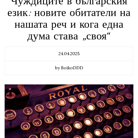
Чуждиците в българския
език: новите обитатели на
нашата реч и кога една
дума става „своя“
24.04.2025
by BoikoDDD