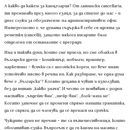
А какво да кажем за канцелария? От латински cancellaria,
тя преминава през много езици, за да стигне до нас – и
днес служи за обозначение на административен офис.
Интересното е, че думата съдържа в себе си идеята за
решетки (cancelli), защото някога писарите били
отделени от останалите с прегради.
Има и такива думи, които сме приели, но сме облякли в
български дрехи – компютър, мобилен, принтер,
маркетинг – всички са с английски корен, но вече имат
устойчиво място в речта ни. Как разбираме, че една дума
вече е „българска“? Когато децата я чуват и използват,
без да питат „какво значи“. И често се появяват с родни
наставки: „ъпдейт-вам“, „шейр-вам“, „блок-наха ме“.
Когато започне да се променя спрямо нашата граматика,
да се спряга, да се членува, да се пренася на срички.
Чуждите думи не пречат – те са пътешественици, които
обогатяват езика. Въпросът е да ги каним на масата с