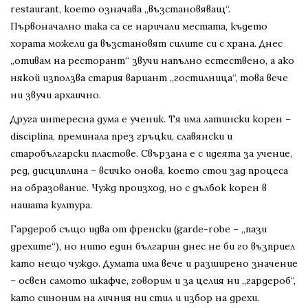
restaurant, което означава „възстановяващ“.
Първоначално така са се наричали местата, където
хората можели да възстановят силите си с храна. Днес
„отивам на ресторант“ звучи напълно естествено, а ако
някой използва стария вариант „гостилница“, това вече
ни звучи архаично.
Друга интересна дума е ученик. Тя има латински корен –
disciplina, преминала през гръцки, славянски и
старобългарски пластове. Свързана е с идеята за учение,
ред, дисциплина – всичко онова, което стои зад процеса
на образование. Чужд произход, но с дълбок корен в
нашата култура.
Гардероб също идва от френски (garde-robe – „пази
дрехите“), но нито един българин днес не би го възприел
като нещо чуждо. Думата има вече и разширено значение
– освен самото шкафче, говорим и за целия ни „гардероб“,
като синоним на личния ни стил и избор на дрехи.