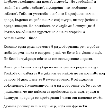
казваме „електронна поща“, а „имейл“. Не „уебсайт“, а
„сайт“, не „обновяване“, а „ъпдейт“, не „събитие“, а
„ивент“. Това ни улеснява, особено в професионална
среда, където се работи със софтуери, интерфейси и
презентации. Но понякога се оказваме в ситуация, в
която половината изречение е на български, а
останалото – внос.
Когато една дума премине в разговорната реч и добие
нова форма, това е сигурен знак, че вече ѝ е уютно тук.
Не всички чуждици обаче са от последните години.
Има думи, които са чужди по паспорт, но родни по дух.
Толкова отдавна са в езика ни, че никой не ги поставя под
въпрос. Използваме ги в ежедневието, в официални
документи, в литературата и разговорите си, без да се
замисляме, че те някога са прекосили граници, езици и
култури, преди да се превърнат в част от нашето слово.
Думата ресторант, например, идва от френски –