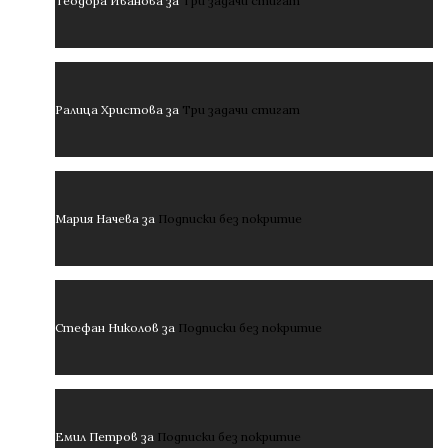
Теодора Иванова
за
Три задачи стигат
Ралица Христова
за
Три задачи стигат
Мария Начева
за
Подписки без покритие
Стефан Николов
за
Подписки без покритие
Емил Петров
за
Подписки без покритие