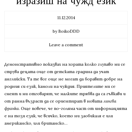
изразиш на чужд език
11.12.2014
by BoikoDDD
Leave a comment
Демонстративно показвах на хората колко глупаво ми се
струва децата още от детската градина да учат
английски. Та те все още не могат да боравят добре на
родния си език, камоли на чуждия. Приятелите ми се
смеят и ми отговарят, че малките трябва да са гъвкави и
от ранна възраст да се ориентират в новата
лингва
франка
. Още повече, че по-голяма част от информацията
е на този език, че всичко, което ни заобикаля е или
американско, или британско…