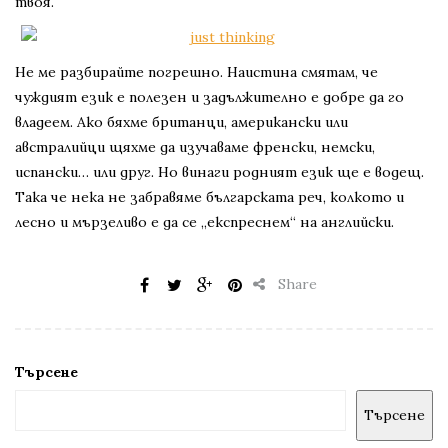
твоя.
Не ме разбирайте погрешно. Наистина смятам, че
чуждият език е полезен и задължително е добре да го
владеем. Ако бяхме британци, американски или
австралийци щяхме да изучаваме френски, немски,
испански… или друг. Но винаги родният език ще е водещ.
Така че нека не забравяме българската реч, колкото и
лесно и мързеливо е да се „експреснем“ на английски.
Share
Търсене
Търсене