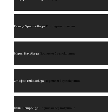
Ралица Христова
за
Три задачи стигат
Мария Начева
за
Подписки без покритие
Стефан Николов
за
Подписки без покритие
Емил Петров
за
Подписки без покритие