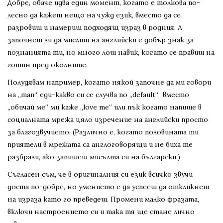
Добре, обаче идва един момент, когато е толкова по-
лесно да кажеш нещо на чужд език, вместо да се
разровиш и намериш подходящ израз в родния. А
започнеш ли да мислиш на английски е добър знак за
познанията ти, но много лош навик, когато се правиш на
готин пред околните.
Полудявам например, когато някой започне да ми говори
на „man“, еди-какво си се случва по „default“, вместо
„обичай ме“ ми каже „love me“ или пък когато напише в
социалната мрежа цяло изречение на английски просто
за благозвучието. (Различно е, когато половината ти
приятели в мрежата са англоговорящи и не биха те
разбрали, ако запишеш мисълта си на български.)
Съгласен съм, че в оригиналния си език всичко звучи
доста по-добре, но умението е да успееш да откликнеш
на израза като го преведеш. Промени малко фразата,
включи настроението си и така тя ще стане лично