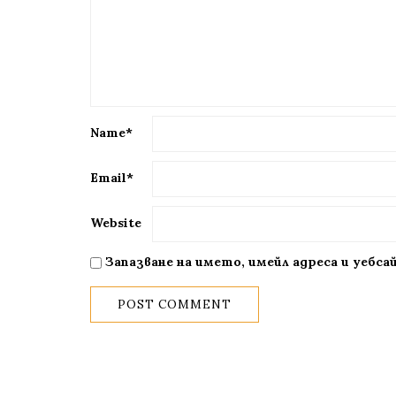
Name
*
Email
*
Website
Запазване на името, имейл адреса и уебс