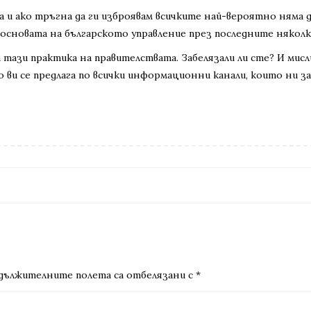
и ако тръгна да ги изброявам всичките най-вероятно няма д
в основата на българското управление през последните няколк
 тази практика на правителствата. Забелязали ли сте? И мис
ви се предлага по всички информационни канали, които ни з
дължителните полета са отбелязани с
*