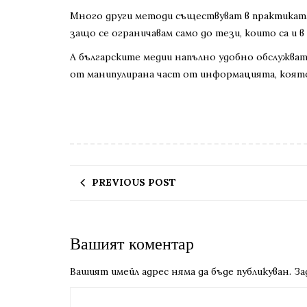
Много други методи съществуват в практиката 
защо се ограничавам само до тези, които са и 
А българските медии напълно удобно обслужват
от манипулирана част от информацията, която 
PREVIOUS POST
Вашият коментар
Вашият имейл адрес няма да бъде публикуван.
За