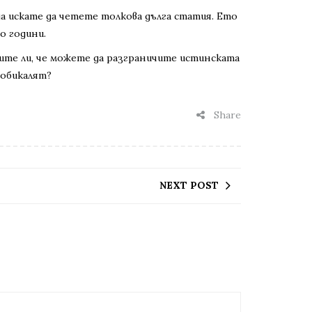
а искате да четете толкова дълга статия. Ето
о години.
лите ли, че можете да разграничите истинската
аобикалят?
Share
NEXT POST