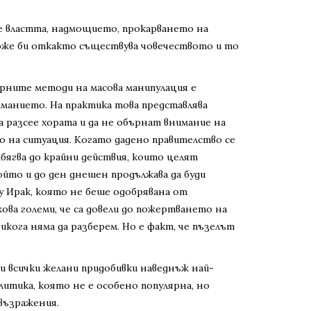
е властта, надмощието, прокарването на
може би откакто съществува човечеството и то
рните методи на масова манипулация е
манието. На практика това представлява
а разсее хората и да не обърнат внимание на
о на ситуация. Когато дадено правителство се
бягва до крайни действия, които целят
ойто и до ден днешен продължава да буди
у Ирак, която не беше одобрявана от
ва големи, че са довели до пожертването на
ога няма да разберем. Но е факт, че пъзелът
и всички желани придобивки наведнъж най-
итика, която не е особено популярна, но
 възражения.