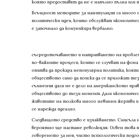
която предоставят да не е напълно пълна или т
Всъщност методите за манипулация са много и
политически идеи, които обслужват икономиче
е започнало да комуникира вербално.
съсредоточаването и натрапването на проблем 
по-важните процеси, които се случват на фона
опитва да прокара непопулярна политика, коят
обществото само да поиска да се приложат тез
съмнения дали не е дело на американското пр
обществото до този момент. Дали икономическ
животите на толкова много невинни жертви и 
се нарежда идеално.
Следващото средство е изчакването. Смисъла н
вероятно ще настане революция. Освен това п
говоренето за нея, чисто психологически подг