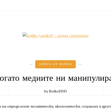
ЛИЧНО ОТ БОЙКО
огато медиите ни манипулир
by BoikoDDD
 на определение политически, икономически, социални и друг