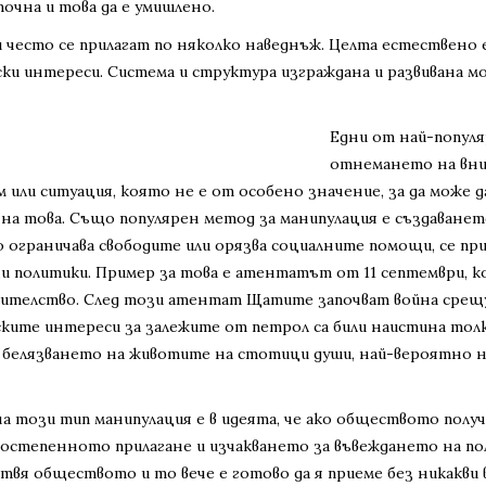
очна и това да е умишлено.
 често се прилагат по няколко наведнъж. Целта естествено 
ски интереси. Система и структура изграждана и развивана 
Едни от най-популя
отнемането на вни
или ситуация, която не е от особено значение, за да може д
 на това. Също популярен метод за манипулация е създаванет
о ограничава свободите или орязва социалните помощи, се при
и политики. Пример за това е атентатът от 11 септември, к
авителство. След този атентат Щатите започват война срещ
ите интереси за залежите от петрол са били наистина толко
белязването на животите на стотици души, най-вероятно ник
а този тип манипулация е в идеята, че ако обществото получ
остепенното прилагане и изчакването за въвеждането на пол
отвя обществото и то вече е готово да я приеме без никакви