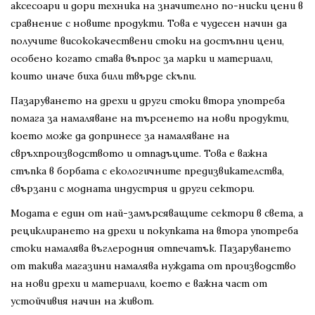
аксесоари и дори техника на значително по-ниски цени в
сравнение с новите продукти. Това е чудесен начин да
получите висококачествени стоки на достъпни цени,
особено когато става въпрос за марки и материали,
които иначе биха били твърде скъпи.
Пазаруването на дрехи и други стоки втора употреба
помага за намаляване на търсенето на нови продукти,
което може да допринесе за намаляване на
свръхпроизводството и отпадъците. Това е важна
стъпка в борбата с екологичните предизвикателства,
свързани с модната индустрия и други сектори.
Модата е един от най-замърсяващите сектори в света, а
рециклирането на дрехи и покупката на втора употреба
стоки намалява въглеродния отпечатък. Пазаруването
от такива магазини намалява нуждата от производство
на нови дрехи и материали, което е важна част от
устойчивия начин на живот.