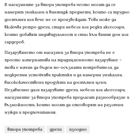
В магазините за втора употреба често могат да се
намерят уникални и винтидж предмети, които са трудно
достъпни или вече не се произвеждат. Това може да
включва ретро дрехи, стари мебели или редки аксесоари,
които добавят индивидуалност и стил към вашия дом или
гардероб.
Пазаруването от магазини за втора употреба не е
просто алтернатива на традиционното пазаруване –
това е начин да бъдем по-осъзнати потребители, да
подкрепим устойчиви практики и да намерим уникални,
висококачествени продукти на достъпни цени.
Независимо дали пазарувате дрехи, мебели или аксесоари,
магазините за втора употреба предлагат разнообразие и
възможности, които могат да отговорят на различни
нужди и предпочитания.
втора употреба
дрехи
изгодно