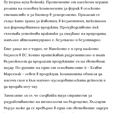
fly (черна муха войник). Протеините от насекоми играят
ролята на основни компоненти за фураж в селското
стопанство и за биотор в земеделието. Прилагат се
също като храна за животни, в козметични, текстилни
или фармацевтични продукти. Производството пък
съчетава устойчиви практики за опазване на природата,
напълно автоматизирано е, безопасно и безотпадно.
Ето защо не е чудно, че Nasekomo е и сред малкото
бизнеси в ЕС, които притежават разрешително и имат
възможност да предлагат продуктите си на световния
пазар. По думите на един от основателите ѝ – Ксавие
Марсенак – освен в продукция, компанията обмисля да
насочи сили и към научно-изследователската дейност и
да продава ноу-хау.
Замисляте ли се, че следвайки тази стратегия за
разработването на технология на бъдещето, България
бързо може да се превърне в един от световните лидери