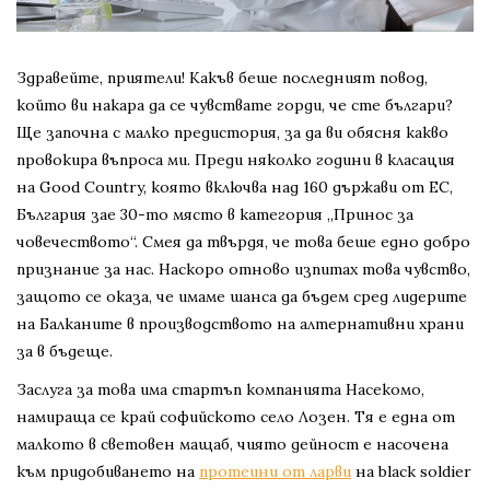
Здравейте, приятели! Какъв беше последният повод,
който ви накара да се чувствате горди, че сте българи?
Ще започна с малко предистория, за да ви обясня какво
провокира въпроса ми. Преди няколко години в класация
на Good Country, която включва над 160 държави от ЕС,
България зае 30-то място в категория „Принос за
човечеството“. Смея да твърдя, че това беше едно добро
признание за нас. Наскоро отново изпитах това чувство,
защото се оказа, че имаме шанса да бъдем сред лидерите
на Балканите в производството на алтернативни храни
за в бъдеще.
Заслуга за това има стартъп компанията Насекомо,
намираща се край софийското село Лозен. Тя е една от
малкото в световен мащаб, чиято дейност е насочена
към придобиването на
протеини от ларви
на black soldier