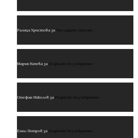
Ралица Христова
за
Три задачи стигат
Мария Начева
за
Подписки без покритие
Стефан Николов
за
Подписки без покритие
Емил Петров
за
Подписки без покритие