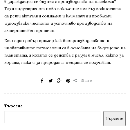
в зараждащия се бизнес с производство на насекоми?
Тази индустрия от ново поколение има възможността
да реши актуални социални и климатични проблеми,
използвайки чистото и устойчиво производство на
алтернативен протеин.
Ето един добър пример как биопроизводството и
иновативните технологии са в основата на бъдещето на
планетата, а когато се действа с разум и мисъл, както за
хората, така и за природата, нещата се получават.
Share
Търсене
Търсене