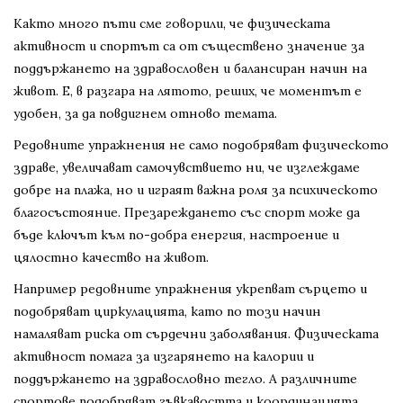
Както много пъти сме говорили, че физическата
активност и спортът са от съществено значение за
поддържането на здравословен и балансиран начин на
живот. Е, в разгара на лятото, реших, че моментът е
удобен, за да повдигнем отново темата.
Редовните упражнения не само подобряват физическото
здраве, увеличават самочувствието ни, че изглеждаме
добре на плажа, но и играят важна роля за психическото
благосъстояние. Презареждането със спорт може да
бъде ключът към по-добра енергия, настроение и
цялостно качество на живот.
Например редовните упражнения укрепват сърцето и
подобряват циркулацията, като по този начин
намаляват риска от сърдечни заболявания. Физическата
активност помага за изгарянето на калории и
поддържането на здравословно тегло. А различните
спортове подобряват гъвкавостта и координацията,