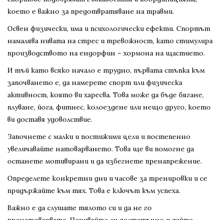
което е важно за предотвратяване на травми.
Освен физически, има и психологически ефекти. Спортът
намалява нивата на стрес и тревожност, като стимулира
производството на ендорфин – хормона на щастието.
И тъй като всяко начало е трудно, първата стъпка към
започването е, да намерете спорт или физическа
активност, която ви харесва. Това може да бъде бягане,
плуване, йога, фитнес, колоездене или нещо друго, което
ви доставя удоволствие.
Започнете с малки и постижими цели и постепенно
увеличавайте натоварването. Това ще ви помогне да
останете мотивирани и да избегнете пренапрежение.
Определете конкретни дни и часове за тренировки и се
придържайте към тях. Това е ключът към успеха.
Важно е да слушате тялото си и да не го