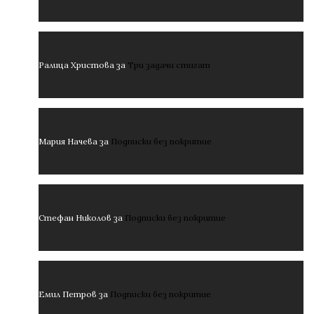
Ралица Христова
за
Три задачи стигат
Мария Начева
за
Подписки без покритие
Стефан Николов
за
Подписки без покритие
Емил Петров
за
Подписки без покритие