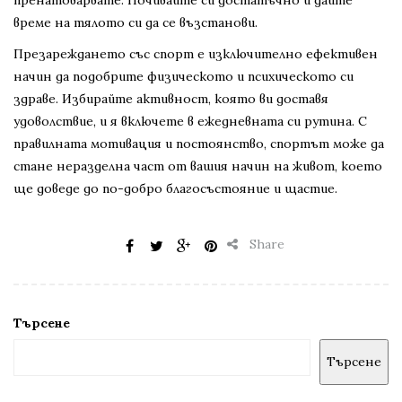
пренатоварвате. Почивайте си достатъчно и дайте
време на тялото си да се възстанови.
Презареждането със спорт е изключително ефективен
начин да подобрите физическото и психическото си
здраве. Избирайте активност, която ви доставя
удоволствие, и я включете в ежедневната си рутина. С
правилната мотивация и постоянство, спортът може да
стане неразделна част от вашия начин на живот, което
ще доведе до по-добро благосъстояние и щастие.
Share
Търсене
Търсене