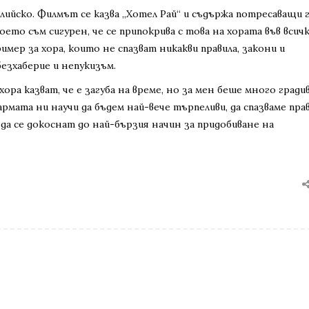
лийско. Филмът се казва „Хотел Рай“ и съдържа потресаващи г
то съм сигурен, че се припокрива с това на хората във всич
мер за хора, които не спазват никакви правила, закони и
езхаберие и непукизъм.
ора казват, че е загуба на време, но за мен беше много градив
армата ни научи да бъдем най-вече търпеливи, да спазваме прав
да се докоснат до най-бързия начин за придобиване на