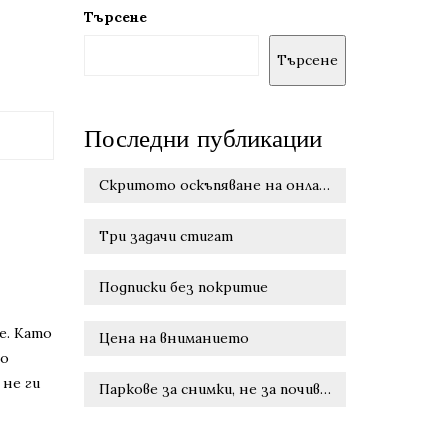
Търсене
Търсене
Последни публикации
Скритото оскъпяване на онлайн удобството
Три задачи стигат
Подписки без покритие
е. Като
Цена на вниманието
но
 не ги
Паркове за снимки, не за почивка