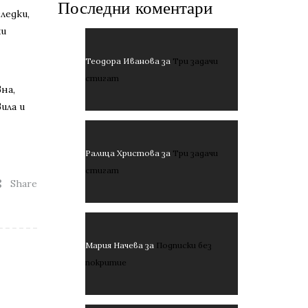
Последни коментари
ледки,
ки
Теодора Иванова
за
Три задачи
стигат
на,
ила и
Ралица Христова
за
Три задачи
стигат
Share
Мария Начева
за
Подписки без
покритие