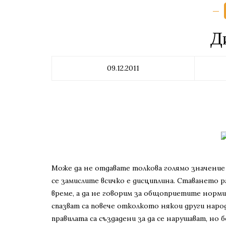
Д
09.12.2011
Може да не отдавате толкова голямо значение 
се замислите всичко е дисциплина. Ставането 
време, а да не говорим за общоприетите норми,
спазват са повече отколкото някои други народи
правилата са създадени за да се нарушават, но 