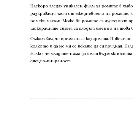
Наскоро гледах уникален филм за ромите в ямбо
разкриващи част от ежедневието на ромите, кое
ромски махали. Може би ромите са чудесният при
шокиращите сцени са плодът именно на това б
Съжалявам, че премахнаха казармата. Повечето х
колкото и да не ми се искаше да си призная. Каз
жалко, че младите няма да имат възможността 
дисциплинираност.