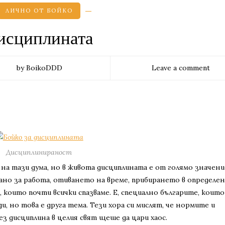
ЛИЧНО ОТ БОЙКО
исциплината
by BoikoDDD
Leave a comment
Дисциплинираност
на тази дума, но в живота дисциплината е от голямо значени
рано за работа, отиването на време, прибирането в определе
 които почти всички спазваме. Е, специално българите, които
, но това е друга тема. Тези хора си мислят, че нормите и
без дисциплина в целия свят щеше да цари хаос.