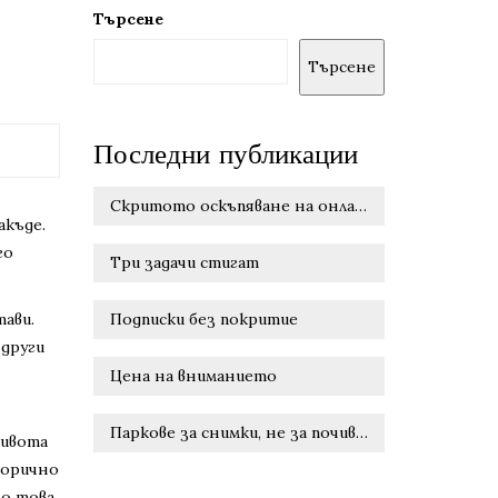
Търсене
Търсене
Последни публикации
Скритото оскъпяване на онлайн удобството
акъде.
го
Три задачи стигат
тави.
Подписки без покритие
 други
Цена на вниманието
Паркове за снимки, не за почивка
живота
афорично
но това