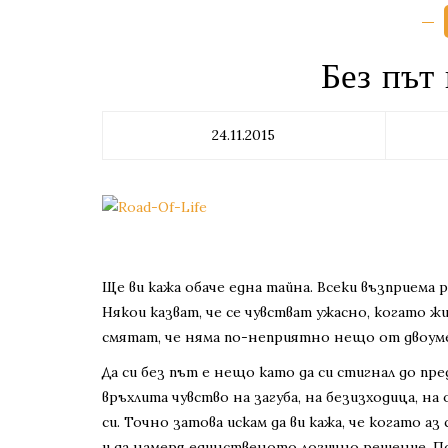
Без път
24.11.2015
Ще ви кажа обаче една тайна. Всеки възприема
Някои казват, че се чувстват ужасно, когато ж
смятат, че няма по-неприятно нещо от двоум
Да си без път е нещо като да си стигнал до п
връхлита чувство на загуба, на безизходица, н
си. Точно затова искам да ви кажа, че когато а
и да намеря единственото логично решение. Поп