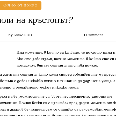
ЛИЧНО ОТ БОЙКО
 или на кръстопът?
by BoikoDDD
1 Comment
Има моменти, в които си казваме, че по-лошо няма н
Ако сте забелязали, точно момента, в който сте си 
помислили, винаги ситуацията става по-зле.
 различната ситуация като лоша според собствените му предс
ивотът е довел някакво тяхно начинание до задънена улица, а
енето и решаването между няколко неща.
редела на възможностите си. Звучи песимистично, защото те
а отчаяние. Почти всеки го е изпитвал през даден момент от 
з съм изпадал в безпътица съм се опитвал да разсъждавам мет
аднеш ли на задънен път, върни се назад. Да, неприятно е, 