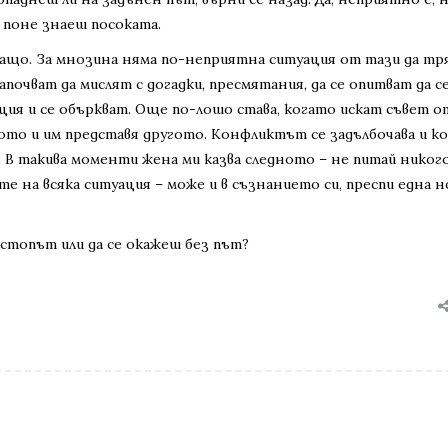
 поне знаеш посоката.
ащо. За мнозина няма по-неприятна ситуация от тази да тря
почват да мислят с догадки, пресмятания, да се опитват да с
ация и се объркват. Още по-лошо става, когато искат съвет о
ното и им представя другото. Конфликтът се задълбочава и к
. В такива моменти жена ми казва следното – не питай никого
те на всяка ситуация – може и в съзнанието си, преспи една 
ръстопът или да се окажеш без път?