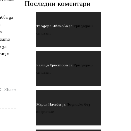
Последни коментари
бва да
е
Теодора Иванова
за
Три задачи
т
стигат
огато
 за
нощ и
Ралица Христова
за
Три задачи
стигат
Share
Мария Начева
за
Подписки без
покритие