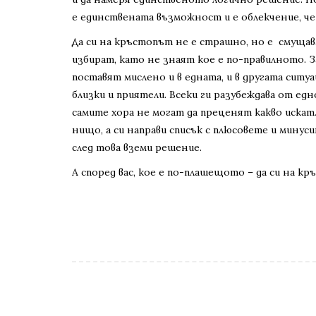
е единствената възможност и е облекчение, че
Да си на кръстопът не е страшно, но е смущав
избират, като не знаят кое е по-правилното. За
поставят мислено и в едната, и в другата ситу
близки и приятели. Всеки ги разубеждава от ед
самите хора не могат да преценят какво искат
нищо, а си направи списък с плюсовете и минуси
след това вземи решение.
А според вас, кое е по-плашещото – да си на к