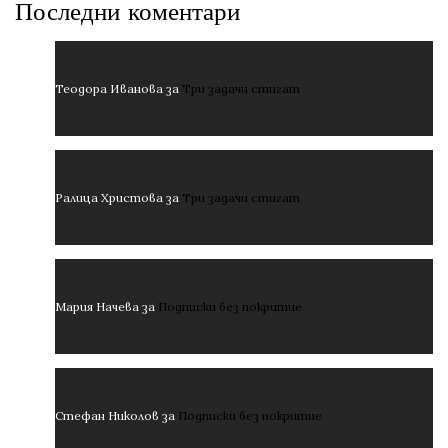
Последни коментари
Теодора Иванова
за
Три задачи стигат
Ралица Христова
за
Три задачи стигат
Мария Начева
за
Подписки без покритие
Стефан Николов
за
Подписки без покритие