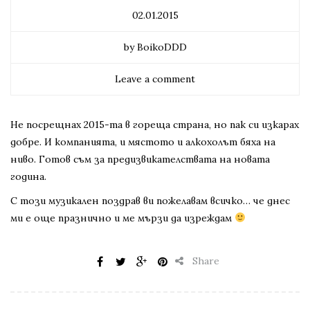
02.01.2015
by BoikoDDD
Leave a comment
Не посрещнах 2015-та в гореща страна, но пак си изкарах
добре. И компанията, и мястото и алкохолът бяха на
ниво. Готов съм за предизвикателствата на новата
година.
С този музикален поздрав ви пожелавам всичко… че днес
ми е още празнично и ме мързи да изреждам
Share