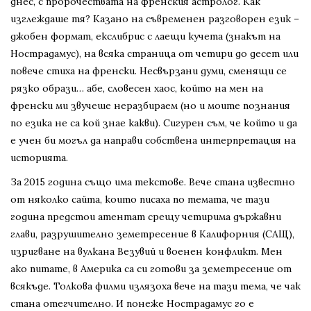
днес, с пророчествата на френския астролог. Как
изглеждаше тя? Казано на съвременен разговорен език –
джобен формат, екслибрис с лаещи кучета (знакът на
Нострадамус), на всяка страница от четири до десет или
повече стиха на френски. Несвързани думи, сменящи се
рязко образи… абе, словесен хаос, който на мен на
френски ми звучеше неразбираем (но и моите познания
по езика не са кой знае какви). Сигурен съм, че който и да
е учен би могъл да направи собствена интерпретация на
историята.
За 2015 година също има текстове. Вече стана известно
от няколко сайта, които писаха по темата, че тази
година предстои атентат срещу четирима държавни
глави, разрушително земетресение в Калифорния (САЩ),
изригване на вулкана Везувий и военен конфликт. Мен
ако питате, в Америка са си готови за земетресение от
всякъде. Толкова филми излязоха вече на тази тема, че чак
стана отегчително. И понеже Нострадамус го е