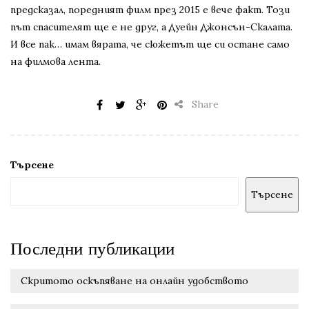
предсказал, поредният филм през 2015 е вече факт. Този
път спасителят ще е не друг, а Дуейн Джонсън-Скалата.
И все пак… имам вярата, че сюжетът ще си остане само
на филмова лента.
Share
Търсене
Търсене
Последни публикации
Скритото оскъпяване на онлайн удобството