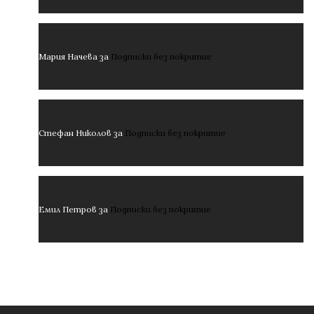
Мария Начева
за
Подписки без покритие
Стефан Николов
за
Подписки без покритие
Емил Петров
за
Подписки без покритие