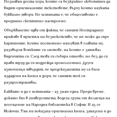
Познавам доста хора, които са безкрайно любопитни да
видят оригиналните текстовете, върху които науката
буквално твори. Но истината е, че обществото е
предимно скептично настроено.
Объркването идва от факта, че самият Нострадамус
приживе в пристъп на безпокойство, че не може да спре
картините, които постоянно нахлуват в главата му,
разхвърля всичките си листове, на които е записвал
виденията си. След това ги събира отново, но без да си
прави труд да ги подрежда хронологично. Други
източници твърдят, че предсказанията му са били
издадени на книга и дори, че самият той ги
разпространявал.
Каквато и да е истината – аз знам една. Преди време,
докато бях в университета, водеха група от желаещи на
посещение на Народна библиотека в София. И аз се
включих. Там ни показаха оригинална книга, запазена и до