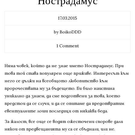
Нострадамус
17.03.2015
by BoikoDDD
1 Comment
Няма човек, който да не знае името Нострадамус. При
това той става популярен още приживе. Интересът към
него се дължи на всеобщото любопитство към
пророчествата му за бъдещето. Би било наистина
уникално да знаем, да сме подготвени за това, което
предстои да се случи, и да се опитаме да предотвратим
евентуалните лоши последици от някаква беда.
За жалост, все още се водят ожесточени спорове дали
някои от предвещанията му са се сбъднали, или не.