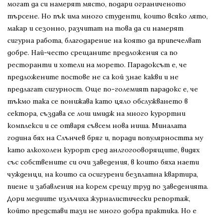
могат да си намерят място, подари ограниченото
търсене. Но пък има много студенти, които всяко лято,
макар и сезонно, разчитат на това да си намерят
сигурна работа, благодарение на която да припечелват
добре. Най-често срещаните предложения са по
ресторанти и хотели на морето. Парадоксът е, че
предложените постове не са кой знае какви и не
предлагат сигурност. Още по-големият парадокс е, че
тъкмо така се понижава като цяло обслужването в
сектора, създава се лош имидж на много курортни
комплекси и се отваря съвсем нова ниша. Миналата
година бях на Слънчев бряг и, поради популярността му
като алкохолен курорт сред анлгогооворящите, видях
със собствените си очи заведения, в които бяха наети
чужденци, на които са осигурени безплатна квартира,
пиене и забавления на корем срещу труд по заведенията.
Дори медиите излъчиха журналистически репортаж,
който представи тази не много добра практика. Но е