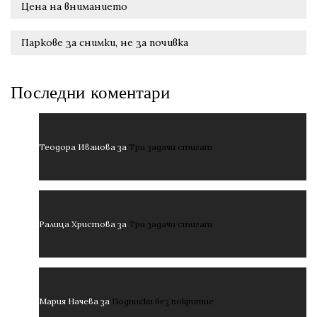
Цена на вниманието
Паркове за снимки, не за почивка
Последни коментари
Теодора Иванова
за
Три задачи стигат
Ралица Христова
за
Три задачи стигат
Мария Начева
за
Подписки без покритие