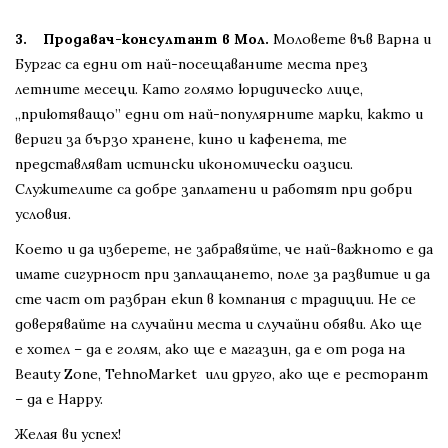
3.
Продавач-консултант в Мол.
Моловете във Варна и
Бургас са едни от най-посещаваните места през
летните месеци. Като голямо юридическо лице,
„приютяващо” едни от най-популярните марки, както и
вериги за бързо хранене, кино и кафенета, те
представляват истински икономически оазиси.
Служителите са добре заплатени и работят при добри
условия.
Което и да изберете, не забравяйте, че най-важното е да
имате сигурност при заплащането, поле за развитие и да
сте част от разбран екип в компания с традиции. Не се
доверявайте на случайни места и случайни обяви. Ако ще
е хотел – да е голям, ако ще е магазин, да е от рода на
Beauty Zone, TehnoMarket или друго, ако ще е ресторант
– да е Happy.
Желая ви успех!