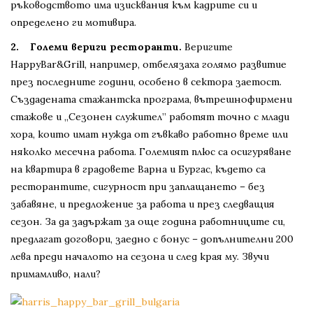
ръководството има изисквания към кадрите си и
определено ги мотивира.
2. Големи вериги ресторанти.
Веригите
HappyBar&Grill, например, отбелязаха голямо развитие
през последните години, особено в сектора заетост.
Създадената стажантска програма, вътрешнофирмени
стажове и „Сезонен служител” работят точно с млади
хора, които имат нужда от гъвкаво работно време или
няколко месечна работа. Големият плюс са осигуряване
на квартира в градовете Варна и Бургас, където са
ресторантите, сигурност при заплащането – без
забавяне, и предложение за работа и през следващия
сезон. За да задържат за още година работниците си,
предлагат договори, заедно с бонус – допълнителни 200
лева преди началото на сезона и след края му. Звучи
примамливо, нали?