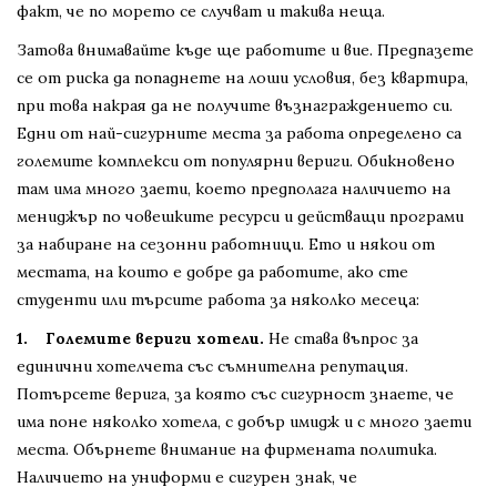
факт, че по морето се случват и такива неща.
Затова внимавайте къде ще работите и вие. Предпазете
се от риска да попаднете на лоши условия, без квартира,
при това накрая да не получите възнаграждението си.
Едни от най-сигурните места за работа определено са
големите комплекси от популярни вериги. Обикновено
там има много заети, което предполага наличието на
мениджър по човешките ресурси и действащи програми
за набиране на сезонни работници. Ето и някои от
местата, на които е добре да работите, ако сте
студенти или търсите работа за няколко месеца:
1. Големите вериги хотели.
Не става въпрос за
единични хотелчета със съмнителна репутация.
Потърсете верига, за която със сигурност знаете, че
има поне няколко хотела, с добър имидж и с много заети
места. Обърнете внимание на фирмената политика.
Наличието на униформи е сигурен знак, че