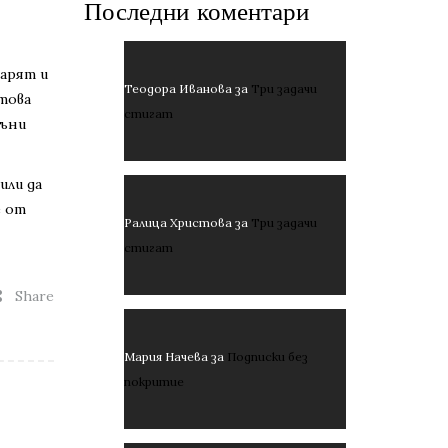
Последни коментари
варят и
Теодора Иванова
за
Три задачи
 това
стигат
дъни
или да
е от
Ралица Христова
за
Три задачи
стигат
Share
Мария Начева
за
Подписки без
покритие