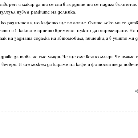
творен и макар да ти се спи в гърдите ти се надига вълнение.
излязъл извън рамките на делника.
малко размътена, но кафето ще помогне. Очите леко ми се зат
есто с 1, както е прието времето, нужно за отреагиране. Но
пак на задната седалка на автомобила, пишейки, а в ушите ми 
раве за това, че сме млади. Че ще сме вечно млади. Че имаме с
 вечери. И ще можем да караме на кафе и фотосинтеза повеч