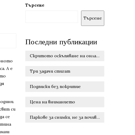
Търсене
Търсене
Последни публикации
Скритото оскъпяване на онлайн удобството
ерното
а. А е
Три задачи стигат
ато
дя
Подписки без покритие
години.
Цена на вниманието
свят си
да се
Паркове за снимки, не за почивка
0-тина
 имаш