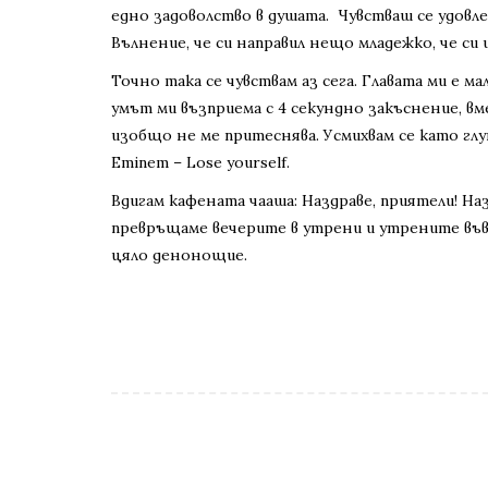
едно задоволство в душата. Чувстваш се удовле
Вълнение, че си направил нещо младежко, че си 
Точно така се чувствам аз сега. Главата ми е 
умът ми възприема с 4 секундно закъснение, вм
изобщо не ме притеснява. Усмихвам се като глу
Eminem – Lose yourself.
Вдигам кафената чааша: Наздраве, приятели! Назд
превръщаме вечерите в утрени и утрените във
цяло денонощие.