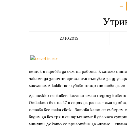
Утрин
23.10.2015
петък и трябва да съм на работа. В много от
чакаме да започне среща или пътувам за друг гра
мислите. А какво по-хубаво нещо от това да го 
Да, тежко си живее, когато имаш недоизживени
Откакто бях на 27 и спрях да раста – ама изоб
остава все така свеж. Затова като се съберем с
видим за вечеря и си тръгнахме в два часа сут
минути. Докато се приготвим за лягане – стан