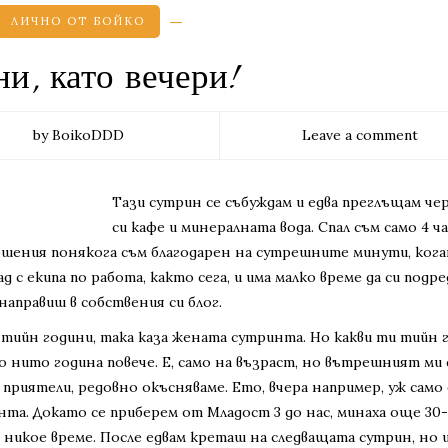
ЛИЧНО ОТ БОЙКО
и, като вечери!
by BoikoDDD
Leave a comment
Тази сутрин се събуждам и едва преглъщам ч
си кафе и минералната вода. Спал съм само 4 час
ношения понякога съм благодарен на сутрешните минути, ког
д с екипа по работа, както сега, и има малко време да си подре
направиш в собствения си блог.
 тийн години, така каза жената сутринта. Но какви ти тийн 
що нито година повече. Е, само на възраст, но вътрешният ми 
 приятели, редовно окъсняваме. Ето, вчера например, уж само 
ринта. Докато се приберем от Младост 3 до нас, минаха още 3
а никое време. После едвам креташ на следващата сутрин, но