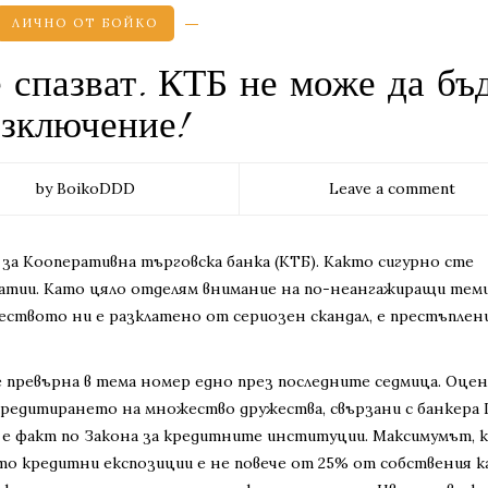
ЛИЧНО ОТ БОЙКО
е спазват. КТБ не може да бъ
зключение!
by BoikoDDD
Leave a comment
 за Кооперативна търговска банка (КТБ). Както сигурно сте
 статии. Като цяло отделям внимание на по-неангажиращи теми,
ството ни е разклатено от сериозен скандал, е престъплени
е превърна в тема номер едно през последните седмица. Оце
редитирането на множество дружества, свързани с банкера
 е факт по Закона за кредитните институции. Максимумът, 
то кредитни експозиции е не повече от 25% от собствения к