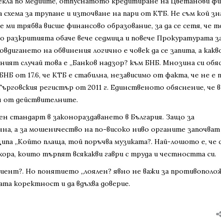
текла по медиите, отпуснатото кредитиране на Цветанови фи
 схема за трупане и източване на пари от КТБ. Не съм кой зн
 ми трябва висше финансово образование, за да се сетя, че то
мо разкритията обаче вече седмица и повече Прокуратурата з
вдигането на обвинения логично е човек да се запита, а какв
ият случай това е „Банков надзор? към БНБ. Мнозина си обя
Б от 17.6, че КТБ е стабилна, независимо от факта, че не е 
рговския регистър от 2011 г. Единственото обяснение, че в
ч от действителните.
оен стандарт в законораздаването в България. Защо за
а, а за мошеничество на по-високо ниво органите започват 
ципа „Който плаща, той поръчва музиката?. Най-лошото е, че 
ора, които търпят всякакви гаври с труда и честността си.
иент?. Но понятието „лоялен? явно не важи за противополо
ата коректност и да вдъхва доверие.