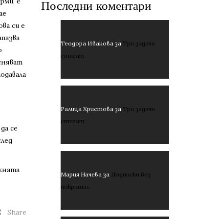
рми, е
Последни коментари
ае
ва си е
апазва
Теодора Иванова
за
Три задачи
о
стигат
сняват
подавала
Ралица Христова
за
Три задачи
стигат
да се
след
жната
Мария Начева
за
Подписки без
покритие
Share