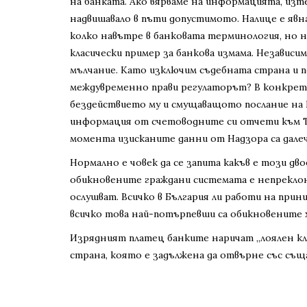
на банката. Ако вярваме на информацията, из
надвишавало в пъти допустимото. Налице е явна
колко навътре в банковата терминология, но не
класически пример за банкова измама. Независи
мълчание. Като изключим съдебната страна и по
междувременно прави регулаторът? В конкретн
бездействието му и смущаващото послание на БН
информация от счетоводните си отчети към Тъ
момента изисканите данни от Надзора са дале
Нормално е човек да се запита какъв е този дв
обикновените граждани системата е непреклонн
ослушват. Всичко в България ли работи на прин
всичко това най-потърпевши са обикновените х
Изрядният платец банките наричат „лоялен кл
страна, която е задължена да отвърне със същ