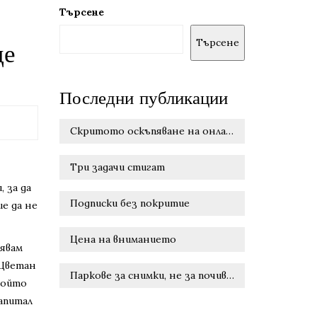
Търсене
Търсене
де
Последни публикации
Скритото оскъпяване на онлайн удобството
Три задачи стигат
 за да
Подписки без покритие
е да не
Цена на вниманието
нявам
 Цветан
Паркове за снимки, не за почивка
който
апитал