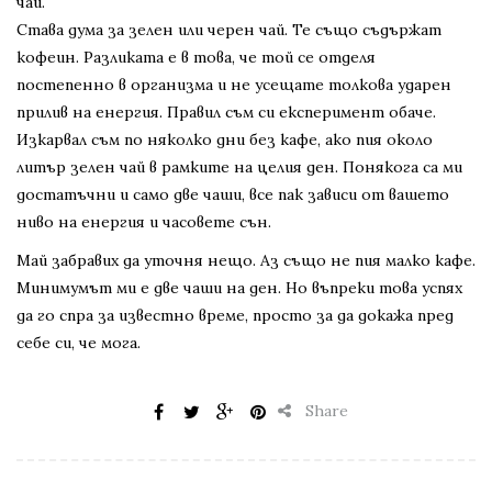
чай.
Става дума за зелен или черен чай. Те също съдържат
кофеин. Разликата е в това, че той се отделя
постепенно в организма и не усещате толкова ударен
прилив на енергия. Правил съм си експеримент обаче.
Изкарвал съм по няколко дни без кафе, ако пия около
литър зелен чай в рамките на целия ден. Понякога са ми
достатъчни и само две чаши, все пак зависи от вашето
ниво на енергия и часовете сън.
Май забравих да уточня нещо. Аз също не пия малко кафе.
Минимумът ми е две чаши на ден. Но въпреки това успях
да го спра за известно време, просто за да докажа пред
себе си, че мога.
Share