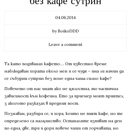
без кафе сутрин
04.06.2014
by BoikoDDD
Leave a comment
Та като подхванах кафето…. От известно време
наблюдавам хората около мен и се чудя – има ли начин да
се събудиш сутрин без поне една чаша силно кафе?
Повечето от нас имат ако не цялостна, то частична
зависимост към кофеина. Ето за приемер моят приятел,
з акогото разказах в предния пост.
Познавам, разбира се, и хора, които не пият кафе, но те
определено са малцинство. Останалите изпиват на ден
по една, две, три и дори повече чаши от горчивата, но