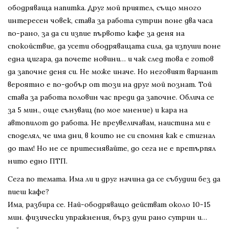
ободряваща напитка. Друг мой приятел, също много
интересен човек, става за работа сутрин поне два часа
по-рано, за да си изпие първото кафе за деня на
спокойствие, да усети ободряващата сила, да изпуши поне
една цигара, да почете новини… и чак след това е готов
да започне деня си. Не може иначе. Но неговият вариант
вероятно е по-добър от този на друг мой познат. Той
става за работа половин час преди да започне. Облича се
за 5 мин., още сънуващ (по мое мнение) и кара на
автопилот до работа. Не преувеличавам, наистина ми е
споделял, че има дни, в които не си спомня как е стигнал
до там! Но не се притеснявайте, до сега не е претърпял
нито едно ПТП.
Сега по темата. Има ли и друг начина да се събудиш без да
пиеш кафе?
Има, разбира се. Най-ободряващо действат около 10-15
мин. физически упражнения, бърз душ рано сутрин и…