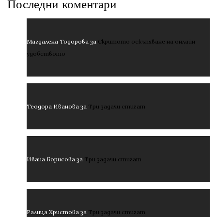
Последни коментари
Магдалена Тодорова
за
Скритото оскъпяване на онлайн
удобството
Теодора Иванова
за
Три задачи стигат
Ивана Борисова
за
Три задачи стигат
Ралица Христова
за
Три задачи стигат