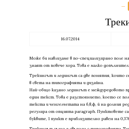
Трек
16.07.2014
Може би навлизаме в по-специализирано поле на 
знаят от повече хора. Това е малко допълните
Трекингът и ледингът са две понятия, които с
в света на типографията и дизайна.
Най-общо казано ледингът е междуредовото п
един текст. Това е разстоянието, което се полу
текста и ченгелчетата на б,в,ф, й на долния ре
регулира от опцията paragraph. Пунктовете са
буквите, 1 пункт е приблизително равен на 0,37
Трекингът също е свързан с типографията. Той