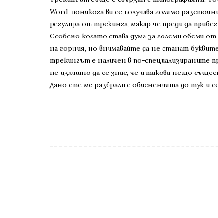
Word понякога ви се получава голямо разстоян
регулира от трекинга, макар че преди да прибе
Особено когато става дума за големи обеми от
на горния, но внимавайте да не станат буквите 
трекингът е наличен в по-специализираните п
не излишно да се знае, че и такова нещо същес
Дано сте ме разбрали с обясненията до тук и се