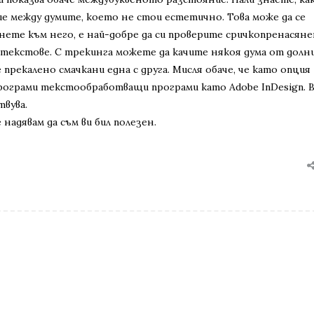
ие между думите, което не стои естетично. Това може да се
гнете към него, е най-добре да си проверите сричкопренасяне
 текстове. С трекинга можете да качите някоя дума от долн
прекалено смачкани една с друга. Мисля обаче, че като опция
рограми текстообработващи програми като Adobe InDesign. В
твува.
 надявам да съм ви бил полезен.