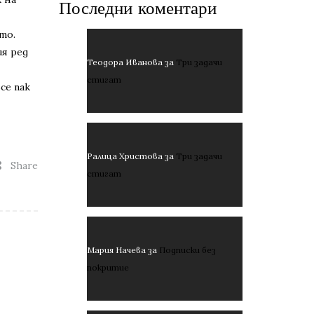
Последни коментари
то.
ия ред
Теодора Иванова
за
Три задачи
стигат
се пак
Ралица Христова
за
Три задачи
Share
стигат
Мария Начева
за
Подписки без
покритие