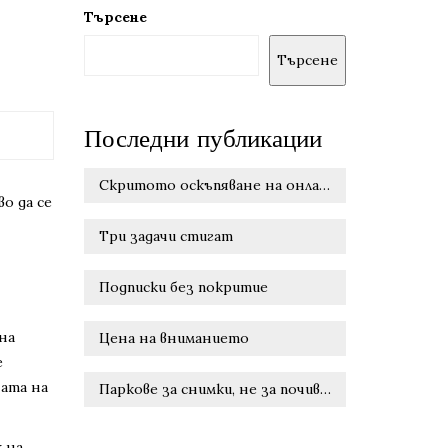
Търсене
Търсене
Последни публикации
Скритото оскъпяване на онлайн удобството
о да се
Три задачи стигат
Подписки без покритие
 на
Цена на вниманието
е
ната на
Паркове за снимки, не за почивка
 на