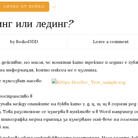
ЛИЧНО ОТ БОЙКО
инг или лединг?
by BoikoDDD
Leave a comment
действие, но мисля, че понятия като трекинг и лединг е хубав
лна информация, която никога не е излишна.
е използват масово
ространство в
чава между опашките на букви като у, д, ц, ш, щ в горния ред
д. Това разстояние се измерва в пунктове и в Word например с
 типографка мерна единица за измерване най-вече на големи
6 мм.
 показва обаче междубуквеното разстояние. Нали знаете, как