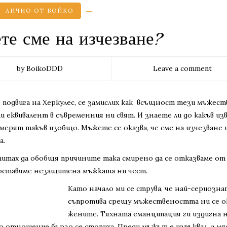
ЛИЧНО ОТ БОЙКО
те сме на изчезване?
by BoikoDDD
Leave a comment
е подвига на Херкулес, се замислих как всъщност тези мъжес
и еквивалент в съвременния ни свят. И знаете ли до какъв из
ерят такъв изобщо. Мъжете се оказва, че сме на изчезване 
а.
питах да обобщя причините така смирено да се отказваме от
а оставяме незащитена мъжката ни чест.
Като начало ми се струва, че най-сериозна
съпротива срещу мъжествеността ни се о
жените. Тяхната еманципация ги издигна 
о отношение бързо се стопиха. Преди мъжът е изпъквал, а м