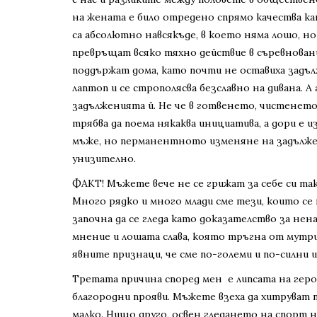
на жената е било отредено спрямо качества ка
са абсолютно навсякъде, в което няма лошо, но
превръщат всяко тяхно действие в съревновани
поддържат дома, като почти не оставиха задълж
лаптоп и се строполясва безславно на дивана. 
задълженията й. Не че в готвенето, чистенето
трябва да поема някаква инициатива, а дори е 
мъже, но перманентното изменяне на задължен
унизително.
ФАКТ! Мъжете вече не се грижат за себе си та
Много рядко и много млади сме тези, които се 
започна да се гледа като доказателство за нен
мнение и лошата слава, която тръгна от мутр
явните признаци, че сме по-големи и по-силни 
Третата причина според мен е липсата на геро
благородни прояви. Мъжете взеха да хитруват п
малко. Нищо друго, освен гледането на спорт 