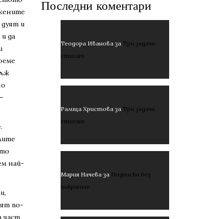
Последни коментари
 жените
 дуят и
и да
Теодора Иванова
за
Три задачи
и
стигат
поеме
мъж
но
–
Ралица Христова
за
Три задачи
стигат
.
улите
ото
ем най-
Мария Начева
за
Подписки без
покритие
и,
лят по-
т част