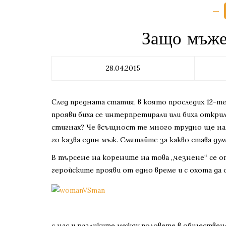
Защо мъже
28.04.2015
След предната статия, в която проследих 12-т
прояви биха се интерпретирали или биха открил
стигнах? Че всъщност те много трудно ще нам
го казва един мъж. Смятайте за какво става дум
В търсене на корените на това „чезнене“ се о
геройските прояви от едно време и с охота д
с нас и разликите между половете в обществен