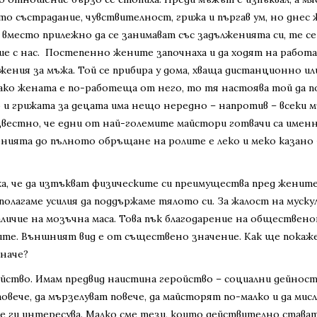
то състрадание, чувствителност, грижа и пъргав ум, но днес
 вместо прилежно да се занимават със задълженията си, те се
е с нас. Постепенно жените започнаха и да ходят на работа 
ения за мъжа. Той се прибира у дома, хваща дистанционно ил
А ако жената е по-работеща от него, то тя настоява той да 
 и грижата за децата има нещо нередно – напротив – всеки 
известно, че едни от най-големите майстори готвачи са имен
ията до пълното обръщане на ролите е леко и меко казано 
ка, че да изтъкват физическите си преимущества пред жените
полагаме усилия да поддържаме тялото си. За жалост на муск
аличие на мозъчна маса. Това пък благодарение на обществен
ите. Външният вид е от съществено значение. Как ще покаж
иначе?
йство. Имам предвид наистина геройство – социални дейност
овече, да мързелуват повече, да майсторят по-малко и да мис
не ги интересува. Малко сме тези, които действително става