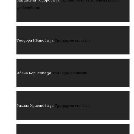
Магдалена Тодорова
за
Скритото оскъпяване на онлайн
удобството
Теодора Иванова
за
Три задачи стигат
Ивана Борисова
за
Три задачи стигат
Ралица Христова
за
Три задачи стигат