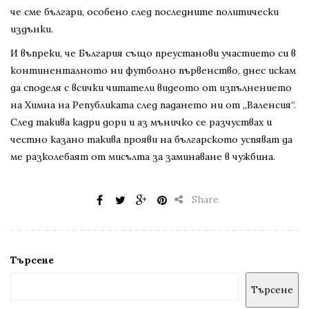
че сме българи, особено след последните политически
издънки.
И въпреки, че България също преустанови участието си в
континенталното ни футболно първенство, днес искам
да споделя с всички читатели видеото от изпълнението
на Химна на Републиката след падането ни от „Валенсия“.
След такива кадри дори и аз мъничко се разчуствах и
честно казано такива прояви на българското успяват да
ме разколебаят от мисълта за заминаване в чужбина.
Share
Търсене
Търсене