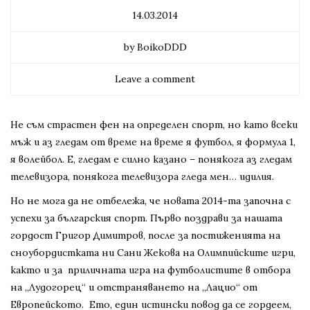
14.03.2014
by BoikoDDD
Leave a comment
Не съм страстен фен на определен спорт, но като всеки
мъж и аз гледам от време на време я футбол, я формула 1,
я волейбол. Е, гледам е силно казано – понякога аз гледам
телевизора, понякога телевизора гледа мен… идилия.
Но не мога да не отбележа, че новата 2014-та започна с
успехи за българския спорт. Първо поздрави за нашата
гордост Григор Димитров, после за постиженията на
сноубордистката ни Сани Жекова на Олимпийските игри,
както и за приличната игра на футболистите в отбора
на „Лудогорец“ и отстраняването на „Лацио“ от
Европейското. Ето, един истински повод да се гордеем,