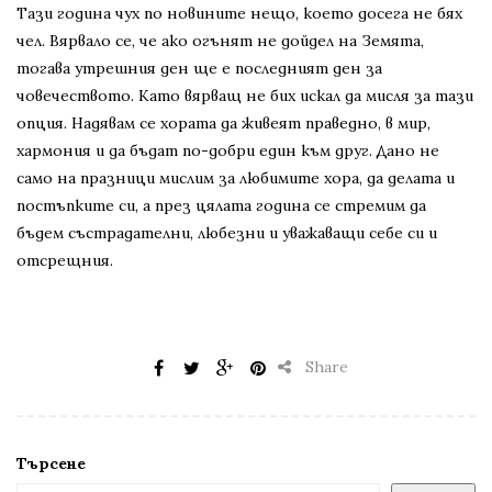
Тази година чух по новините нещо, което досега не бях
чел. Вярвало се, че ако огънят не дойдел на Земята,
тогава утрешния ден ще е последният ден за
човечеството. Като вярващ не бих искал да мисля за тази
опция. Надявам се хората да живеят праведно, в мир,
хармония и да бъдат по-добри един към друг. Дано не
само на празници мислим за любимите хора, да делата и
постъпките си, а през цялата година се стремим да
бъдем състрадателни, любезни и уважаващи себе си и
отсрещния.
Share
Търсене