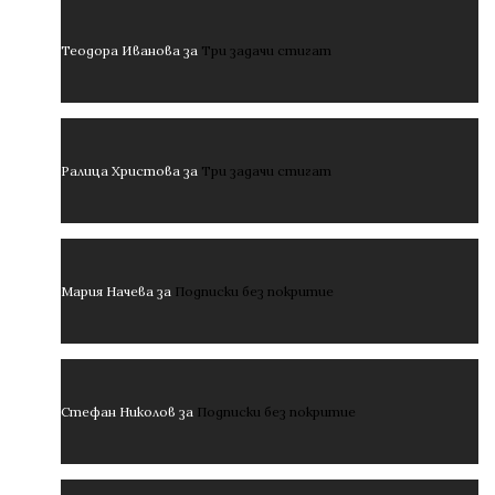
Теодора Иванова
за
Три задачи стигат
Ралица Христова
за
Три задачи стигат
Мария Начева
за
Подписки без покритие
Стефан Николов
за
Подписки без покритие