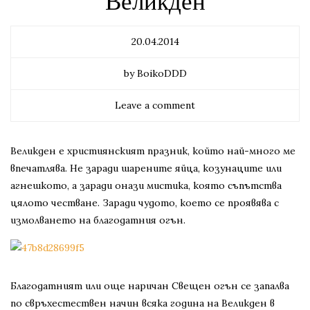
Великден
20.04.2014
by BoikoDDD
Leave a comment
Великден е християнският празник, който най-много ме
впечатлява. Не заради шарените яйца, козунаците или
агнешкото, а заради онази мистика, която съпътства
цялото честване. Заради чудото, което се проявява с
измолването на благодатния огън.
Благодатният или още наричан Свещен огън се запалва
по свръхестествен начин всяка година на Великден в