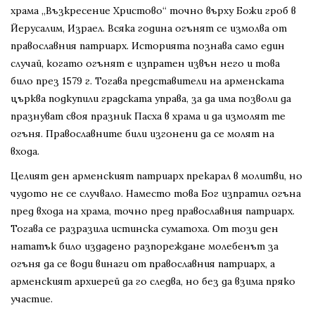
храма „Възкресение Христово“ точно върху Божи гроб в
Йерусалим, Израел. Всяка година огънят се измолва от
православния патриарх. Историята познава само един
случай, когато огънят е изпратен извън него и това
било през 1579 г. Тогава представители на арменската
църква подкупили градската управа, за да има позволи да
празнуват своя празник Пасха в храма и да измолят те
огъня. Православните били изгонени да се молят на
входа.
Целият ден арменският патриарх прекарал в молитви, но
чудото не се случвало. Наместо това Бог изпратил огъна
пред входа на храма, точно пред православния патриарх.
Тогава се разразила истинска суматоха. От този ден
нататък било издадено разпореждане молебенът за
огъня да се води винаги от православния патриарх, а
арменският архиерей да го следва, но без да взима пряко
участие.