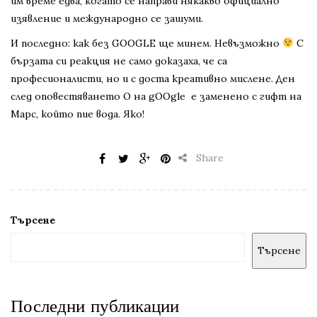
им време едва, когато се направи някакво официално
изявление и международно се зашуми.
И последно: как без GOOGLE ще минем. Невъзможно
С
бързата си реакция не само доказаха, че са
професионалисти, но и с доста креативно мислене. Ден
след оповестяването О на gOOgle е заменено с гифт на
Марс, който пие вода. Яко!
Share
Търсене
Търсене
Последни публикации