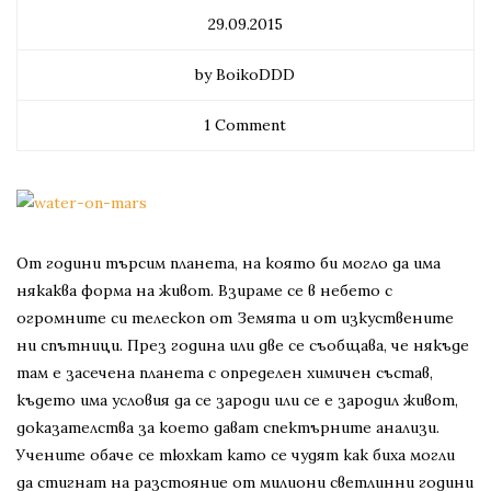
29.09.2015
by BoikoDDD
1 Comment
От години търсим планета, на която би могло да има
някаква форма на живот. Взираме се в небето с
огромните си телескоп от Земята и от изкуствените
ни спътници. През година или две се съобщава, че някъде
там е засечена планета с определен химичен състав,
където има условия да се зароди или се е зародил живот,
доказателства за което дават спектърните анализи.
Учените обаче се тюхкат като се чудят как биха могли
да стигнат на разстояние от милиони светлинни години