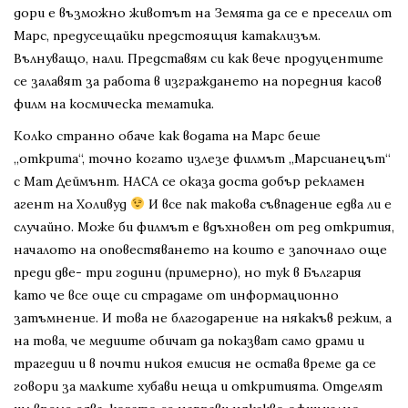
дори е възможно животът на Земята да се е преселил от
Марс, предусещайки предстоящия катаклизъм.
Вълнуващо, нали. Представям си как вече продуцентите
се залавят за работа в изграждането на поредния касов
филм на космическа тематика.
Колко странно обаче как водата на Марс беше
„открита“, точно когато излезе филмът „Марсианецът“
с Мат Деймънт. НАСА се оказа доста добър рекламен
агент на Холивуд
И все пак такова съвпадение едва ли е
случайно. Може би филмът е вдъхновен от ред открития,
началото на оповестяването на които е започнало още
преди две- три години (примерно), но тук в България
като че все още си страдаме от информационно
затъмнение. И това не благодарение на някакъв режим, а
на това, че медиите обичат да показват само драми и
трагедии и в почти никоя емисия не остава време да се
говори за малките хубави неща и откритията. Отделят