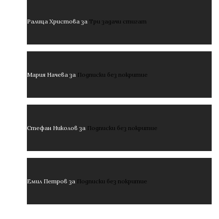
Ралица Христова
за
Три задачи стигат
Мария Начева
за
Подписки без покритие
Стефан Николов
за
Подписки без покритие
Емил Петров
за
Подписки без покритие