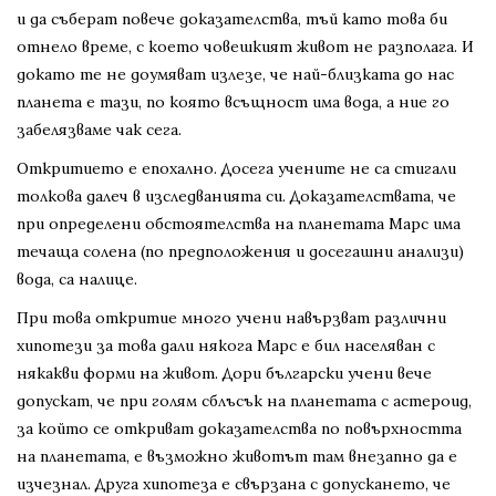
и да съберат повече доказателства, тъй като това би
отнело време, с което човешкият живот не разполага. И
докато те не доумяват излезе, че най-близката до нас
планета е тази, по която всъщност има вода, а ние го
забелязваме чак сега.
Откритието е епохално. Досега учените не са стигали
толкова далеч в изследванията си. Доказателствата, че
при определени обстоятелства на планетата Марс има
течаща солена (по предположения и досегашни анализи)
вода, са налице.
При това откритие много учени навързват различни
хипотези за това дали някога Марс е бил населяван с
някакви форми на живот. Дори български учени вече
допускат, че при голям сблъсък на планетата с астероид,
за който се откриват доказателства по повърхността
на планетата, е възможно животът там внезапно да е
изчезнал. Друга хипотеза е свързана с допускането, че