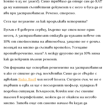
която и аз не знаех!). Сашо трябвало да отиде сам до КАТ
да му напишат съответния документ и с него и буса да се
яви при застрахователя. Речено, сторено.
Сега ще познаете ли как продължава историята?
Бусът е в доверен сервиз, където ще стои поне един
месец. А застрахователят отказва да изплати повече от
10% от стойността на автомобила, защото не е дошъл
полицай на място да състави протокол. Усещате
противоречието, нали? А между другото тези 10% няма
как да покрият пълния ремонт.
От фирмата ще оспорват решението на застрахователя
и ако се стигне до съд, посъветвах Сашо да се свърже с
адвокат
Янко Янев
или негов колега. Сигурен съм, че не е
първият и едва ли ще е последният шофьор, изпаднал в
подобна ситуация. Всъщност, всички ние със сините
талони в портфейлите, можем да се окажем на негово
място. Затова още от самото начало ви казах да