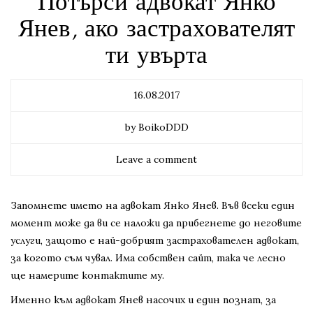
Потърси адвокат Янко
Янев, ако застрахователят
ти увърта
16.08.2017
by BoikoDDD
Leave a comment
Запомнете името на адвокат Янко Янев. Във всеки един
момент може да ви се наложи да прибегнете до неговите
услуги, защото е най-добрият застрахователен адвокат,
за когото съм чувал. Има собствен сайт, така че лесно
ще намерите контактите му.
Именно към адвокат Янев насочих и един познат, за