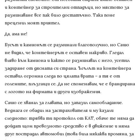
и контейнер за строителни отпадъци, но мястото за
разминаване все пак било достатъчно. Така поне
преценил моят приятел.
Да, ама не!
Бусът и камионът се разминали благополучно, но Сашо
не видял, че контейнерът е оставен накриво. Гледал
вляво към камиона и както се разминавал с него, усетил
задиране от дясната си страна. Ъгълът на контейнера
оставил огромна следа по цялата врата – а тя е от
големите, плъзгащи се. Да не споменавам, че е брандирана
с логото на фирмата и други изображения.
Сашо се хванал за главата, но запазил самообладание.
Веднага се обадил на застрахователя и му казали
следното: трябва ти протокол от КАТ, обаче те няма да
дойдат щом превозното средство е в движение и няма
друг пострадал автомобил (това била някаква промяна, за