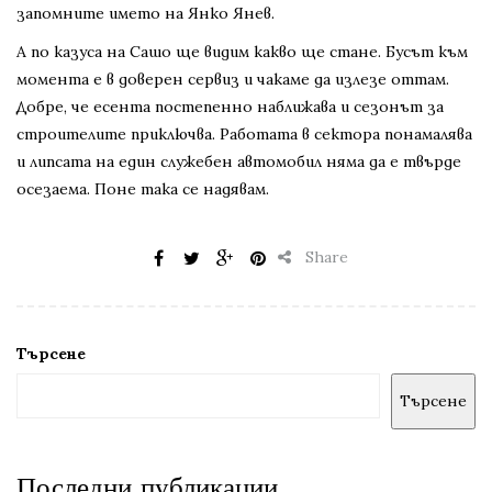
запомните името на Янко Янев.
А по казуса на Сашо ще видим какво ще стане. Бусът към
момента е в доверен сервиз и чакаме да излезе оттам.
Добре, че есента постепенно наближава и сезонът за
строителите приключва. Работата в сектора понамалява
и липсата на един служебен автомобил няма да е твърде
осезаема. Поне така се надявам.
Share
Търсене
Търсене
Последни публикации