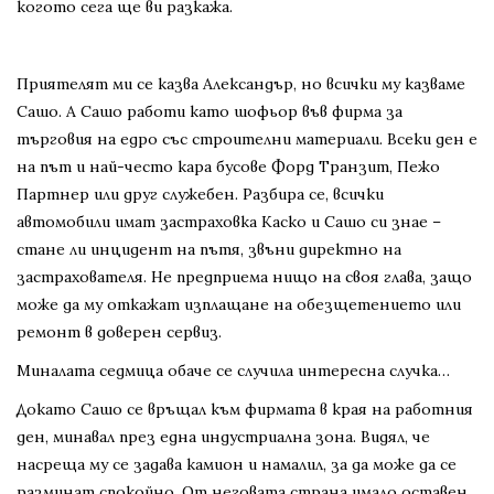
когото сега ще ви разкажа.
Приятелят ми се казва Александър, но всички му казваме
Сашо. А Сашо работи като шофьор във фирма за
търговия на едро със строителни материали. Всеки ден е
на път и най-често кара бусове Форд Транзит, Пежо
Партнер или друг служебен. Разбира се, всички
автомобили имат застраховка Каско и Сашо си знае –
стане ли инцидент на пътя, звъни директно на
застрахователя. Не предприема нищо на своя глава, защо
може да му откажат изплащане на обезщетението или
ремонт в доверен сервиз.
Миналата седмица обаче се случила интересна случка…
Докато Сашо се връщал към фирмата в края на работния
ден, минавал през една индустриална зона. Видял, че
насреща му се задава камион и намалил, за да може да се
разминат спокойно. От неговата страна имало оставен