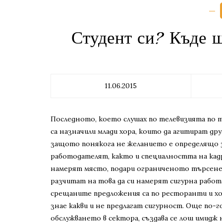
Студент си? Къде 
11.06.2015
Последното, което слушах по телевизията по 
са назначили млади хора, които да агитират дру
защото понякога не желанието е определящо з
работодателят, както и специалността на кад
намерят място, подари ограниченото търсене. 
разчитат на това да си намерят сигурна работ
срещаните предложения са по ресторанти и хо
знае какви и не предлагат сигурност. Още по-г
обслужването в сектора, създава се лош имидж 