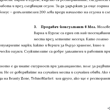
работа и през следващия сезон. За да задържат за още година
бонус – допълнителни 200 лева преди началото на сезона и сле
3.
Продавач-консултант в Мол.
Молове
Варна и Бургас са едни от най-посещаван
места през летните месеци. Като голямо
пулярните марки, както и вериги за бързо хранене, кино и
ески оазиси. Служителите са добре заплатени и работят при
жното е да имате сигурност при заплащането, поле за развити
. Не се доверявайте на случайни места и случайни обяви. Ако
ода на Beauty Zone, TehnoMarket или друго, ако ще е ресторант