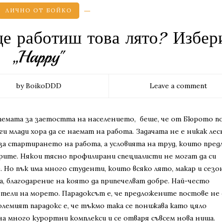
ЛИЧНО ОТ БОЙКО
ще работиш това лято? Избер
„Happy"
by BoikoDDD
Leave a comment
темата за заетостта на населението, беше, че от Бюрото п
ги млади хора да се наемат на работа. Задачата не е никак лес
а стартирането на работа, а условията на труд, които пред
рите. Някои тясно профилирани специалисти не могат да си
Но пък има много студенти, които всяко лято, макар и сезо
а, благодарение на която да припечелват добре. Най-често
тели на морето. Парадоксът е, че предложените постове не 
олемият парадокс е, че тъкмо така се понижава като цяло
на много курортни комплекси и се отваря съвсем нова ниша.