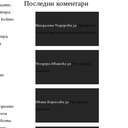
Последни коментари
ящите,
ртира,
, който
Магдалена Тодорова
за
Скритото
оскъпяване на онлайн удобството
ира,
а
Теодора Иванова
за
Три задачи
стигат
те
Ивана Борисова
за
Три задачи
ледните
стигат
онен
абота.
при