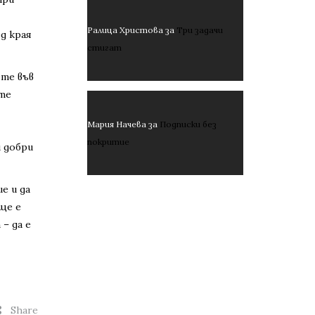
Ралица Христова
за
Три задачи
д края
стигат
те във
ите
Мария Начева
за
Подписки без
покритие
 добри
е и да
 ще е
 – да е
Share