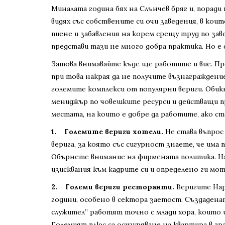
Миналата година бях на Слънчев бряг и, порад
видях със собствените си очи заведения, в кои
пиене и забавления на корем срещу труд по за
представи тази не много добра практика. Но е 
Затова внимавайте къде ще работите и вие. Пре
при това накрая да не получите възнаграждени
големите комплекси от популярни вериги. Обик
мениджър по човешките ресурси и действащи п
местата, на които е добре да работите, ако с
1. Големите вериги хотели.
Не става въпрос
верига, за която със сигурност знаете, че има 
Обърнете внимание на фирмената политика. На
изисквания към кадрите си и определено ги мот
2. Големи вериги ресторанти.
Веригите Happ
години, особено в сектора заетост. Създаден
служител” работят точно с млади хора, които 
Големият плюс са осигуряване на квартира в гр