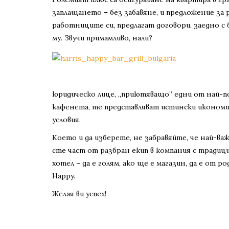
заплащането – без забавяне, и предложение за 
работниците си, предлагат договори, заедно с 
му. Звучи примамливо, нали?
юридическо лице, „приютяващо” едни от най-по
кафенета, те представляват истински икономич
условия.
Което и да изберете, не забравяйте, че най-ва
сте част от разбран екип в компания с традиции
хотел – да е голям, ако ще е магазин, да е от р
Happy.
Желая ви успех!