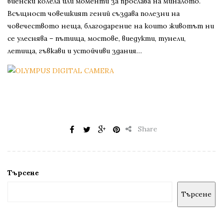
виенски колела или моменти за прослава на миналото.
Всъщност човешкият гений създава полезни на
човечеството неща, благодарение на които животът ни
се улеснява – пътища, мостове, виедукти, тунели,
летища, гъвкави и устойчиви здания…
Share
Търсене
Търсене