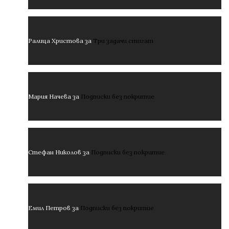
Ралица Христова
за
Три задачи стигат
Мария Начева
за
Подписки без покритие
Стефан Николов
за
Подписки без покритие
Емил Петров
за
Подписки без покритие