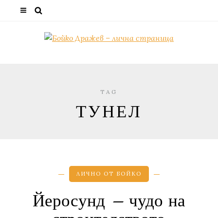
TAG
ТУНЕЛ
ЛИЧНО ОТ БОЙКО
Йеросунд – чудо на