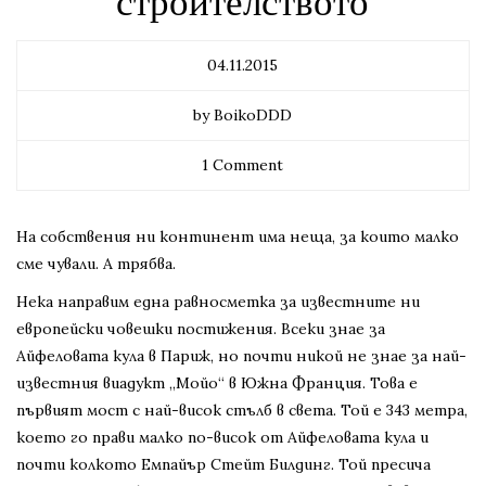
строителството
04.11.2015
by BoikoDDD
1 Comment
На собствения ни континент има неща, за които малко
сме чували. А трябва.
Нека направим една равносметка за известните ни
европейски човешки постижения. Всеки знае за
Айфеловата кула в Париж, но почти никой не знае за най-
известния виадукт „Мойо“ в Южна Франция. Това е
първият мост с най-висок стълб в света. Той е 343 метра,
което го прави малко по-висок от Айфеловата кула и
почти колкото Емпайър Стейт Билдинг. Той пресича