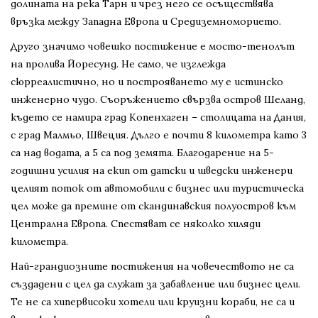
долината на река Тарн и чрез него се осъществява
връзка между Западна Европа и Средиземноморието.
Другo значимо човешко постижение е мосто-тенолът
на пролива Йоресунд. Не само, че изглежда
сюрреалистично, но и построяването му е истинско
инженерно чудо. Съоръжението свързва остров Шеланд,
където се намира град Копенхаген – столицата на Дания,
с град Малмьо, Швеция. Дълго е почти 8 километра като 3
са над водата, а 5 са под земята. Благодарение на 5-
годишни усилия на екип от датски и шведски инженери
целият поток от автомобили с бизнес или туристическа
цел може да премине от скандинавския полуостров към
Централна Европа. Спестяват се няколко хиляди
километра.
Най-грандиозните постижения на човечеството не са
създадени с цел да служат за забавление или бизнес цели.
Те не са хипервисоки хотели или круизни кораби, не са и