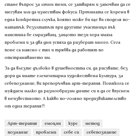
стане въпрос за лични теми, се затварям и започвам да се
шегувам или да измествам фокуса. Причината се корени в
една конкретна случка, която може би ще ви споделя по-
нататък. Резултатът при другите участници пък
наистина бе смразяващ, защото тези хора имаха
проблеми и за два дни успяха да разберат много. Сега
поне са наясно с тях и трябва да работят по
отстраняването им.
За да влезте дълбоко в душевността си, да рисувате, без
дори да имате елементарна художествена култура, за
себепознание, ви препоръчвам арт-терапия. Понякога се
нуждаем малко да разнообразим дните си и да се впуснем
в неизвестното. А какво по-голямо предизвикателство
от една терапия?!
Арт-терапия
емоции
курс
метод
познание
проблеми
себе си
себепознание