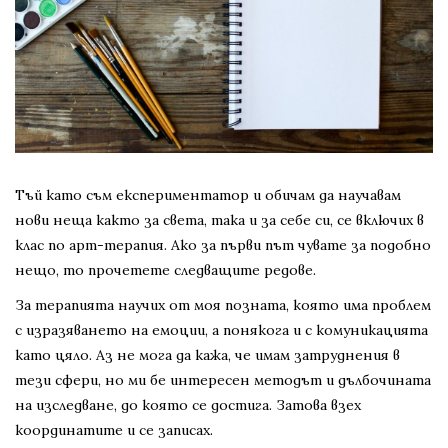
Тъй като съм експериментатор и обичам да научавам
нови неща както за света, така и за себе си, се включих в
клас по арт-терапия. Ако за първи път чувате за подобно
нещо, то прочетете следващите редове.
За терапията научих от моя позната, която има проблем
с изразяването на емоции, а понякога и с комуникацията
като цяло. Аз не мога да кажа, че имам затруднения в
тези сфери, но ми бе интересен методът и дълбочината
на изследване, до която се достига. Затова взех
координатите и се записах.