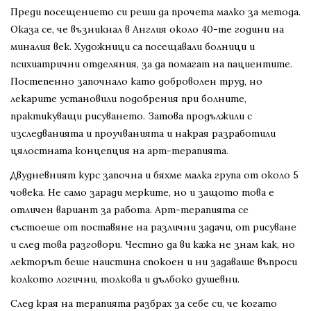
Преди посещението си реши да прочета малко за метода.
Оказа се, че възникнал в Англия около 40-те години на
миналия век. Художници са посещавали болници и
психиатрични отделяния, за да помагат на пациентите.
Постепенно започнало като доброволен труд, но
лекарите установили подобрения при болните,
практикуващи рисуването. Затова продължили с
изследванията и проучванията и накрая разработили
цялостната концепция на арт-терапията.
Двудневният курс започна и бяхме малка група от около 5
човека. Не само заради мерките, но и защото това е
отличен вариант за работа. Арт-терапията се
състоеше от поставяне на различни задачи, от рисуване
и след това разговори. Честно да ви кажа не знам как, но
лекторът беше наистина спокоен и ни задаваше въпроси
колкото логични, толкова и дълбоко душевни.
След края на терапията разбрах за себе си, че когато