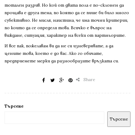
тотален разрив. Но кой от двата пола е по-склонен да
прощава е друга тема, по която да се пише би било много
субективно. Не мисля, наистина, че има точни критерии,
по които да се определи това. Всичко е въпрос на
виждане, ситуация, характер на всеки от партньорите.
И все пак, пожелавам ви да не си изневерявате, а да
цените това, което е до вас. Ако го обичате,
предприемете мерки да разнообразите връзката си.
Share
Търсене
Търсене