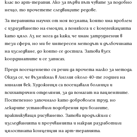
клас по арт-терапия. Ако за първи път чувате за подобно
нещо, то прочетете следващите редове.
За терапията научих от моя позната, която има проблем
с изразяването на емоции, а понякога и с комуникацията
като цяло. Аз не мога да кажа, че имам затруднения в
тези сфери, но ми бе интересен методът и дълбочината
на изследване, до която се достига. Затова взех
координатите и се записах.
Преди посещението си реши да прочета малко за метода.
Оказа се, че възникнал в Англия около 40-те години на
миналия век. Художници са посещавали болници и
психиатрични отделяния, за да помагат на пациентите.
Постепенно започнало като доброволен труд, но
лекарите установили подобрения при болните,
практикуващи рисуването. Затова продължили с
изследванията и проучванията и накрая разработили
цялостната концепция на арт-терапията.