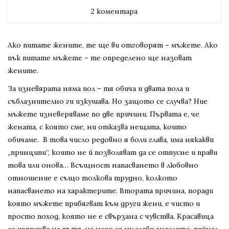
2 коментара
Ако питате жените, те ще ви отговорят – мъжете. Ако
пък питате мъжете – те определено ще назоват
жените.
За изневярата няма пол – тя обича и двата пола и
съблазнително ги изкушава. Но защото се случва? Ние
мъжете изневеряваме по две причини. Първата е, че
жената, с която сме, ни отказва нещата, които
обичаме. В това число редовно я боли глава, има някакви
„принципи“, които не й позволяват да се отпусне и прави
това или онова… Всъщност напасването в любовно
отношение е също толкова трудно, колкото
напасването на характерите. Втората причина, поради
която мъжете прибягват към други жени, е чисто и
просто поход, която не е свързана с чувства. Красавица