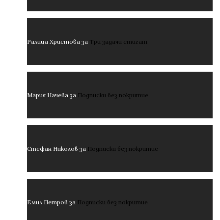
Ралица Христова
за
Три задачи стигат
Мария Начева
за
Подписки без покритие
Стефан Николов
за
Подписки без покритие
Емил Петров
за
Подписки без покритие