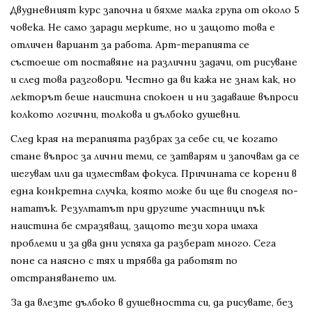
Двудневният курс започна и бяхме малка група от около 5
човека. Не само заради мерките, но и защото това е
отличен вариант за работа. Арт-терапията се
състоеше от поставяне на различни задачи, от рисуване
и след това разговори. Честно да ви кажа не знам как, но
лекторът беше наистина спокоен и ни задаваше въпроси
колкото логични, толкова и дълбоко душевни.
След края на терапията разбрах за себе си, че когато
стане въпрос за лични теми, се затварям и започвам да се
шегувам или да измествам фокуса. Причината се корени в
една конкретна случка, която може би ще ви споделя по-
нататък. Резултатът при другите участници пък
наистина бе смразяващ, защото тези хора имаха
проблеми и за два дни успяха да разберат много. Сега
поне са наясно с тях и трябва да работят по
отстраняването им.
За да влезте дълбоко в душевността си, да рисувате, без