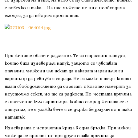
се изпречва на пътя, на него са му слаби ангелите, пийнал
е повечко и така… На нас мъжете не ни е необходима
емоция, за да творим простотии.
При жените обаче е различно. Те са страстни натури,
които биха изневерили напук, защото се чувстват
отчаяни, унижени или искат да накарат наранилия ги
партньор да ревнува и страда. Не са малко и тези, които
имат свободомислието да си лягат, с когото намерят за
неустоимо секси, но те са рядкост. По-честата причина
е отегчение към партньора, който според жената се е
отпуснал, не я ухажва вече и се държи безразлично и така
нататък.
Изневярата е неприятна криза в една връзка. При някои
може да се прости, но при други става причина за