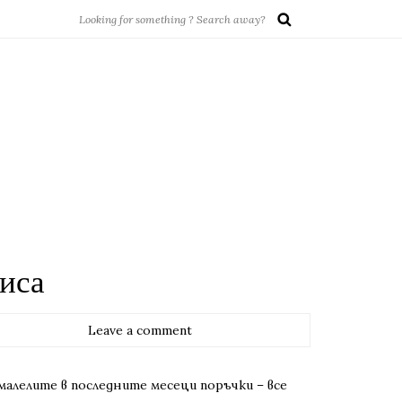
иса
Leave a comment
малелите в последните месеци поръчки – все