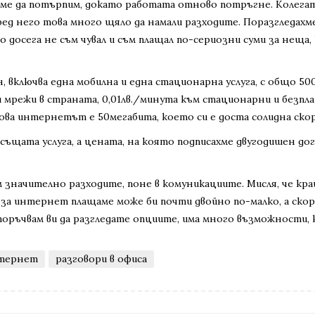
реме да потърпим, докато работата отново потръгне. Колегат
ед него това много щяло да намали разходите. Поразгледахм
о досега не съм чувал и съм плащал по-сериозни суми за неща,
 включва една мобилна и една стационарна услуга, с общо 50
ни мрежи в страната, 0,01лв./минута към стационарни и безп
ва интернетът е 50мегабита, което си е доста солидна ско
 същата услуга, а цената, на която подписахме двугодишен дог
им значително разходите, поне в комуникациите. Мисля, че к
 за интернет плащаме може би почти двойно по-малко, а ско
епоръчвам ви да разгледате опциите, има много възможности, 
нтернет
разговори в офиса