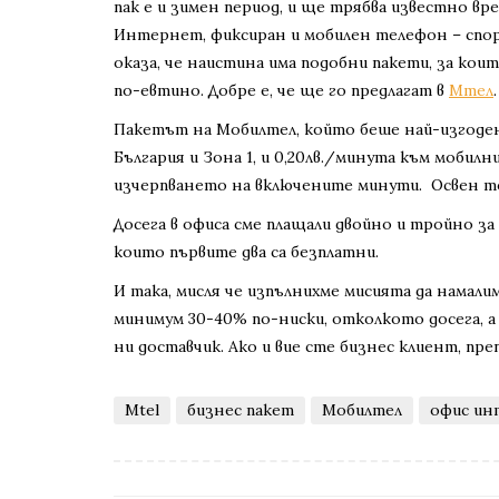
пак е и зимен период, и ще трябва известно в
Интернет, фиксиран и мобилен телефон – спор
оказа, че наистина има подобни пакети, за коит
по-евтино. Добре е, че ще го предлагат в
Мтел
.
Пакетът на Мобилтел, който беше най-изгоден,
България и Зона 1, и 0,20лв./минута към мобил
изчерпването на включените минути. Освен то
Досега в офиса сме плащали двойно и тройно за
които първите два са безплатни.
И така, мисля че изпълнихме мисията да намал
минимум 30-40% по-ниски, отколкото досега, а
ни доставчик. Ако и вие сте бизнес клиент, пр
Mtel
бизнес пакет
Мобилтел
офис и