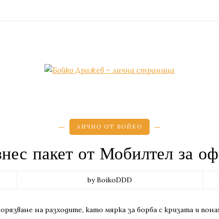
ЛИЧНО ОТ БОЙКО
знес пакет от Мобилтел за оф
by BoikoDDD
орязване на разходите, като мярка за борба с кризата и пона