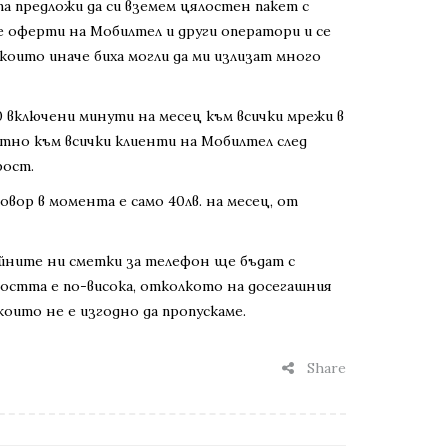
а предложи да си вземем цялостен пакет с
е оферти на Мобилтел и други оператори и се
 които иначе биха могли да ми излизат много
0 включени минути на месец към всички мрежи в
латно към всички клиенти на Мобилтел след
рост.
овор в момента е само 40лв. на месец, от
райните ни сметки за телефон ще бъдат с
ростта е по-висока, отколкото на досегашния
които не е изгодно да пропускаме.
Share