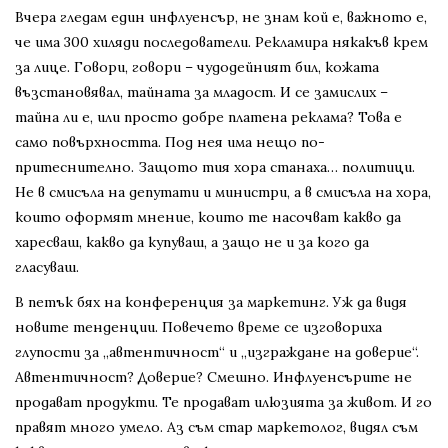
Вчера гледам един инфлуенсър, не знам кой е, важното е,
че има 300 хиляди последователи. Рекламира някакъв крем
за лице. Говори, говори – чудодейният бил, кожата
възстановявал, тайната за младост. И се замислих –
тайна ли е, или просто добре платена реклама? Това е
само повърхността. Под нея има нещо по-
притеснително. Защото тия хора станаха… политици.
Не в смисъла на депутати и министри, а в смисъла на хора,
които оформят мнение, които те насочват какво да
харесваш, какво да купуваш, а защо не и за кого да
гласуваш.
В петък бях на конференция за маркетинг. Уж да видя
новите тенденции. Повечето време се изговориха
глупости за „автентичност“ и „изграждане на доверие“.
Автентичност? Доверие? Смешно. Инфлуенсърите не
продават продукти. Те продават илюзията за живот. И го
правят много умело. Аз съм стар маркетолог, видял съм