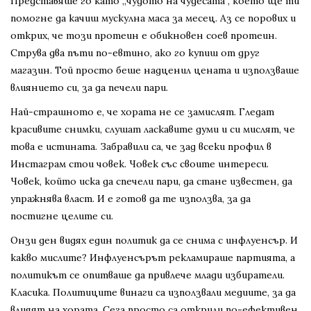
Представяше го като „чудото на чудесата“, което ще ти
помогне да качиш мускулна маса за месец. Аз се порових и
открих, че този протеин е обикновен соев протеин.
Струва два пъти по-евтино, ако го купиш от друг
магазин. Той просто беше надценил цената и използваше
влиянието си, за да печели пари.
Най-страшното е, че хората не се замислят. Гледат
красивите снимки, слушат ласкавите думи и си мислят, че
това е истината. Забравили са, че зад всеки профил в
Инстаграм стои човек. Човек със своите интереси.
Човек, който иска да спечели пари, да стане известен, да
упражнява власт. И е готов да те използва, за да
постигне целите си.
Онзи ден видях един политик да се снима с инфлуенсър. И
какво мислите? Инфлуенсърът рекламираше партията, а
политикът се опитваше да привлече млади избиратели.
Класика. Политиците винаги са използвали медиите, за да
влияят на хората. Сега просто са открили по-ефективен