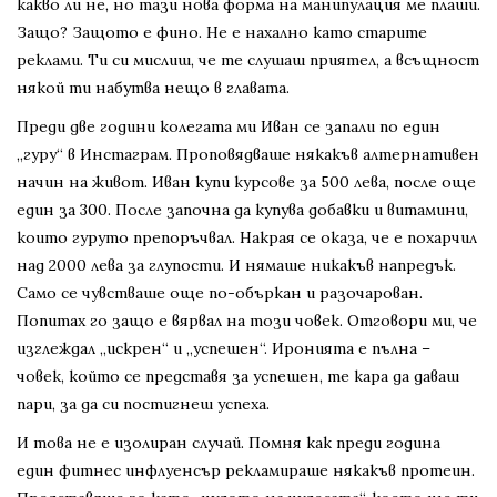
какво ли не, но тази нова форма на манипулация ме плаши.
Защо? Защото е фино. Не е нахално като старите
реклами. Ти си мислиш, че те слушаш приятел, а всъщност
някой ти набутва нещо в главата.
Преди две години колегата ми Иван се запали по един
„гуру“ в Инстаграм. Проповядваше някакъв алтернативен
начин на живот. Иван купи курсове за 500 лева, после още
един за 300. После започна да купува добавки и витамини,
които гуруто препоръчвал. Накрая се оказа, че е похарчил
над 2000 лева за глупости. И нямаше никакъв напредък.
Само се чувстваше още по-объркан и разочарован.
Попитах го защо е вярвал на този човек. Отговори ми, че
изглеждал „искрен“ и „успешен“. Иронията е пълна –
човек, който се представя за успешен, те кара да даваш
пари, за да си постигнеш успеха.
И това не е изолиран случай. Помня как преди година
един фитнес инфлуенсър рекламираше някакъв протеин.