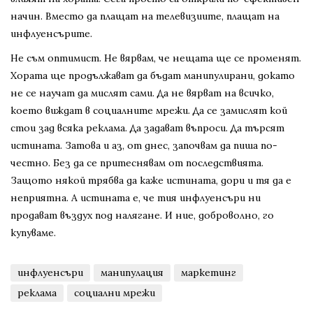
начин. Вместо да плащат на телевизиите, плащат на
инфлуенсърите.
Не съм оптимист. Не вярвам, че нещата ще се променят.
Хората ще продължават да бъдат манипулирани, докато
не се научат да мислят сами. Да не вярват на всичко,
което виждат в социалните мрежи. Да се замислят кой
стои зад всяка реклама. Да задават въпроси. Да търсят
истината. Затова и аз, от днес, започвам да пиша по-
честно. Без да се притеснявам от последствията.
Защото някой трябва да каже истината, дори и тя да е
неприятна. А истината е, че тия инфлуенсъри ни
продават въздух под налягане. И ние, доброволно, го
купуваме.
инфлуенсъри
манипулация
маркетинг
реклама
социални мрежи