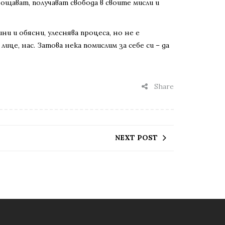
рощават, получават свобода в своите мисли и
ни и обясни, улеснява процеса, но не е
це, нас. Затова нека помислим за себе си – да
Share
NEXT POST