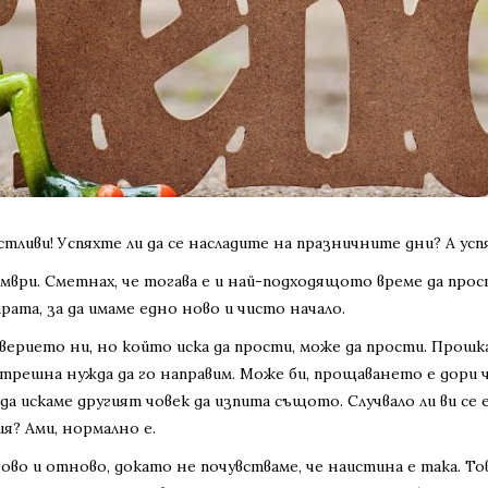
стливи! Успяхте ли да се насладите на празничните дни? А ус
ември. Сметнах, че тогава е и най-подходящото време да про
рата, за да имаме едно ново и чисто начало.
доверието ни, но който иска да прости, може да прости. Прошк
вътрешна нужда да го направим. Може би, прощаването е дори
 да искаме другият човек да изпита същото. Случвало ли ви се
ия? Ами, нормално е.
ово и отново, докато не почувстваме, че наистина е така. Тов