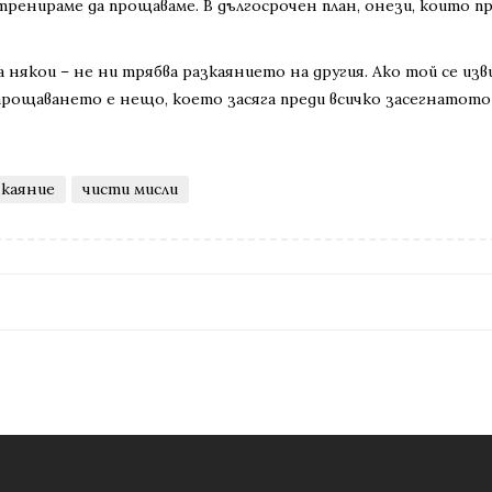
 тренираме да прощаваме. В дългосрочен план, онези, които п
някои – не ни трябва разкаянието на другия. Ако той се изви
прощаването е нещо, което засяга преди всичко засегнатото ли
зкаяние
чисти мисли