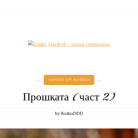
ЛИЧНО ОТ БОЙКО
Прошката (част 2)
by BoikoDDD