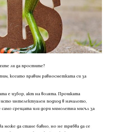
пяхте ли да простите?
стим, когато правим равносметката си за
ата е избор, акт на волята. Прошката
 чисто интелектуален подход в началото,
 е само срещата или дори мимолетна мисъл за
а може да стане бавно, но не трябва да се