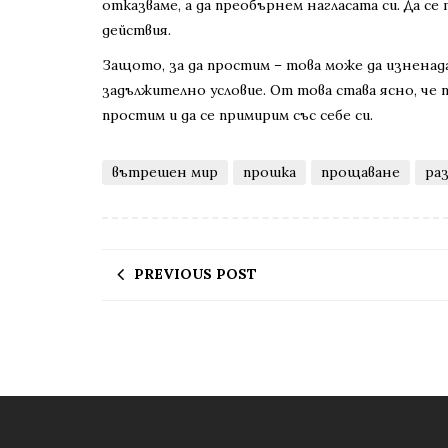
отказваме, а да преобърнем нагласата си. Да се
действия.
Защото, за да простим – това може да изненада 
задължително условие. От това става ясно, че 
простим и да се примирим със себе си.
вътрешен мир
прошка
прощаване
ра
PREVIOUS POST