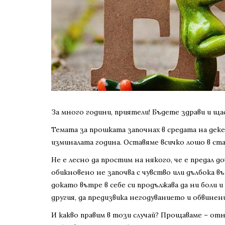
За много години, приятели! Бъдете здрави и ща
Темата за прошката започнах в средата на дек
изминалата година. Оставяме всичко лошо в ста
Не е лесно да простим на някого, че е предал 
обикновено не започва с чувство или дълбока 
докато вътре в себе си продължава да ни боли и
другия, да предизвика негодуванието и обвинен
И какво правим в този случай? Прощаваме – отн