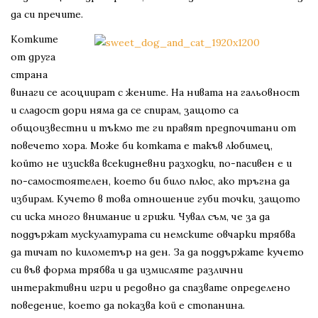
да си пречите.
Котките
от друга
страна
винаги се асоциират с жените. На нивата на гальовност
и сладост дори няма да се спирам, защото са
общоизвестни и тъкмо те ги правят предпочитани от
повечето хора. Може би котката е такъв любимец,
който не изисква всекидневни разходки, по-пасивен е и
по-самостоятелен, което би било плюс, ако тръгна да
избирам. Кучето в това отношение губи точки, защото
си иска много внимание и грижи. Чувал съм, че за да
поддържат мускулатурата си немските овчарки трябва
да тичат по километър на ден. За да поддържате кучето
си във форма трябва и да измисляте различни
интерактивни игри и редовно да спазвате определено
поведение, което да показва кой е стопанина.