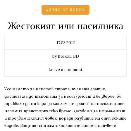
ЛИЧНО ОТ БОЙКО
Жестокият или насилника
17.03.2012
by BoikoDDD
Leave a comment
Усещането за неистов страх и пълната апатия,
достигаща до тъпотата за несигурност и безверие, би
трябвало да ни кара да мислим, че „раят” на насилниците
напомня праисторическо време, загубено за нормалният
и трезвомислещия човек, поради развитие на етическите
видове. Защото социално-политическите и най-вече