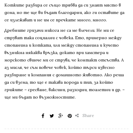
Котките разбира се също трябва да си знаят място в
дома, но те ще ви бъдат благодарни, ако ги оставите да
се излежават и не им се пречкате много, много.
Дребните гризачи никога не са ме влечели. Не ми се
струват така социални с човека. Ето, примерно между
стопанина и котката, или между стопанина и кучето
възникна някаква връзка, докато при хамстера и
морското свинче ми се струва, че контакт отсъства. А
аз мисля, че съм повече човек, който търси извесно
разбиране и компания с домашното животно. Ако реша
да си взема, то ще е такава порода и тип, за който
грижите – сресване, ваксини, разходни, тоалетни и др. –
ще ми бъдат по възможностите.
Share