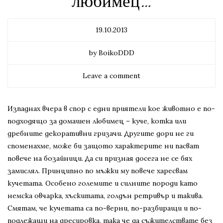
любимец…
19.10.2013
by BoikoDDD
Leave a comment
Изпаднах вчера в спор с едни приятели кое животно е по-
подходящо за домашен любимец – куче, котка или
дребните декоративни гризачи. Другите дори не ги
споменахме, може би защото характерите ни пасват
повече на бозайници. Да си призная досега не се бях
замислял. Принципно по мъжки му повече харесвам
кучетата. Особено големите и силните породи като
немска овчарка, хъскитата, голдън ретривър и такива.
Смятам, че кучетата са по-верни, по-разбиращи и по-
подлежащи на дресировка, така че да съжителствате без