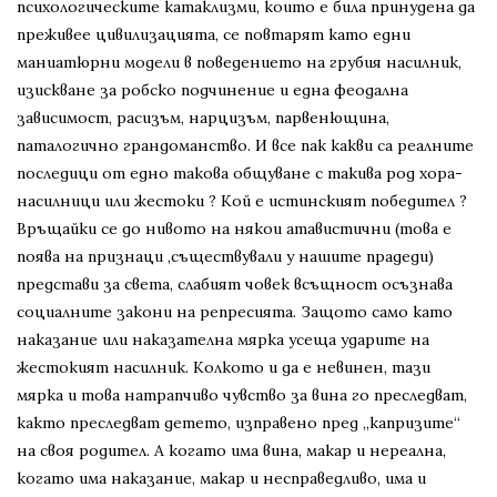
психологическите катаклизми, които е била принудена да
преживее цивилизацията, се повтарят като едни
маниатюрни модели в поведението на грубия насилник,
изискване за робско подчинение и една феодална
зависимост, расизъм, нарцизъм, парвенющина,
паталогично грандоманство. И все пак какви са реалните
последици от едно такова общуване с такива род хора-
насилници или жестоки ? Кой е истинският победител ?
Връщайки се до нивото на някои атавистични (това е
поява на признаци ,съществували у нашите прадеди)
представи за света, слабият човек всъщност осъзнава
социалните закони на репресията. Защото само като
наказание или наказателна мярка усеща ударите на
жестокият насилник. Колкото и да е невинен, тази
мярка и това натрапчиво чувство за вина го преследват,
както преследват детето, изправено пред „капризите“
на своя родител. А когато има вина, макар и нереална,
когато има наказание, макар и несправедливо, има и