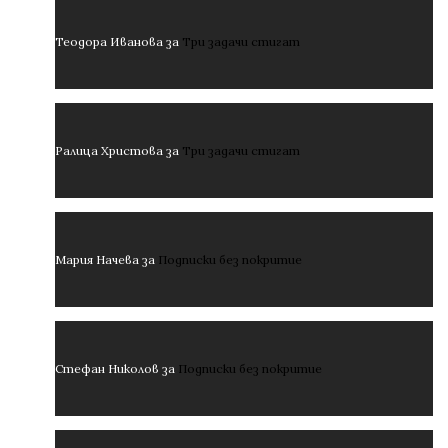
Теодора Иванова
за
Три задачи стигат
Ралица Христова
за
Три задачи стигат
Мария Начева
за
Подписки без покритие
Стефан Николов
за
Подписки без покритие