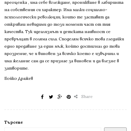
преоценка , има себе вглеждане, проникване в лабиринта
на собствения си характер. Има малки социално-
психологически революции, които те заставят да
откриваш невидими до този момент част от тия
качества. Тук идеализмът и детската наивност се
превръщат в голяма сила. Споделям всичко това гледайки
едно предаване за един мъж, който достигнал до това
прозрение, че и виновен за всичко което е извършил и
има желание сам да се признае за виновен и да влезне в
затворите.
Бойко Дражев
Share
Търсене