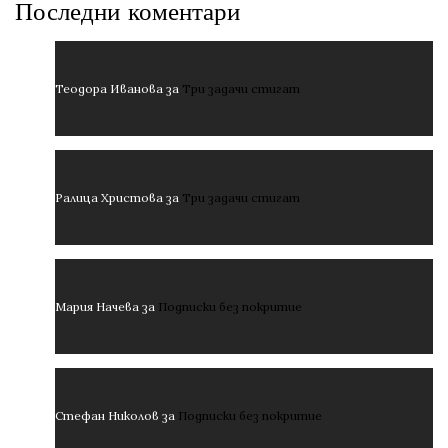
Последни коментари
Теодора Иванова
за
Три задачи стигат
Ралица Христова
за
Три задачи стигат
Мария Начева
за
Подписки без покритие
Стефан Николов
за
Подписки без покритие