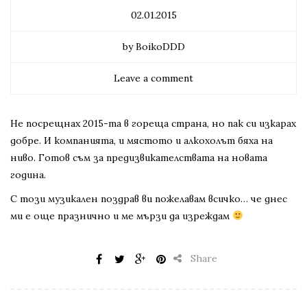
02.01.2015
by BoikoDDD
Leave a comment
Не посрещнах 2015-та в гореща страна, но пак си изкарах
добре. И компанията, и мястото и алкохолът бяха на
ниво. Готов съм за предизвикателствата на новата
година.
С този музикален поздрав ви пожелавам всичко… че днес
ми е още празнично и ме мързи да изреждам
Share