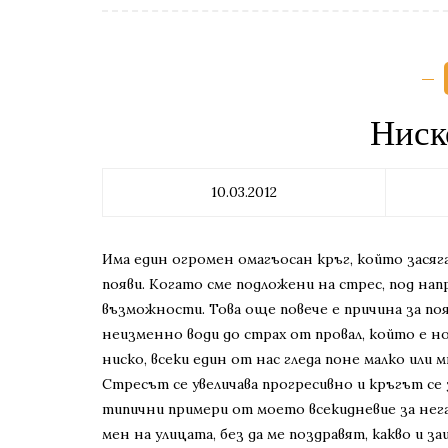
Ниск
10.03.2012
Има един огромен омагъосан кръг, който засяга
появи. Когато сме подложени на стрес, под нап
възможности. Това още повече е причина за по
неизменно води до страх от провал, който е н
ниско, всеки един от нас гледа поне малко или 
Стресът се увеличава прогресивно и кръгът се 
типични примери от моето всекидневие за нег
мен на улицата, без да ме поздравят, какво и з