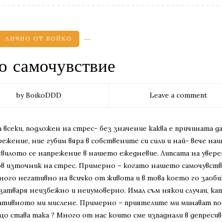
ЛИЧНО ОТ БОЙКО
о самочувствие
by BoikoDDD
Leave a comment
 всеки, подложен на стрес- без значение каква е причината да
режение, ние губим вяра в собствените си сили и най- вече на
явилото се напрежение в нашето ежедневие. Липсата на увер
ов източник на стрес. Примерно – когато нашето самочувств
много негативно на всичко от живота и в това което го заоби
затваря неизбежно и неиумоверно. Имал съм някои случаи, ка
ативното ми мислене. Примерно – приятелите ми минават по
ащо става така ? Много от нас които сме изпаднали в депреси