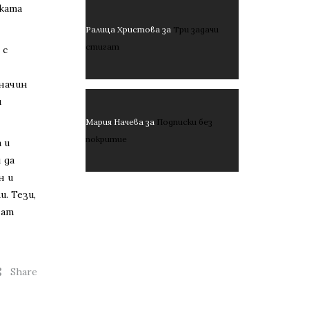
йката
Ралица Христова
за
Три задачи
стигат
 с
 начин
и
Мария Начева
за
Подписки без
покритие
 и
 да
н и
. Тези,
нат
Share