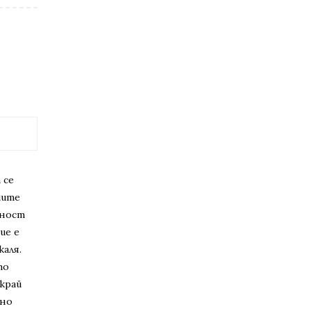
 се
шите
еност
ие е
каля.
то
край
вно