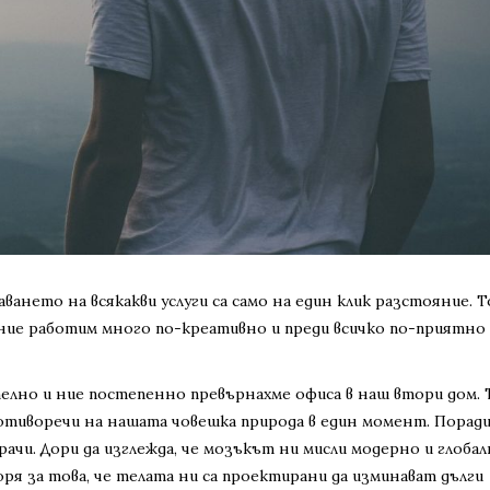
аването на всякакви услуги са само на един клик разстояние. Т
 ние работим много по-креативно и преди всичко по-приятно
елно и ние постепенно превърнахме офиса в наш втори дом. 
ротиворечи на нашата човешка природа в един момент. Порад
рачи. Дори да изглежда, че мозъкът ни мисли модерно и глобал
оря за това, че телата ни са проектирани да изминават дълги