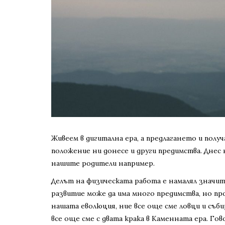
Живеем в дигитална ера, а предлагането и получ
положение ни донесе и други предимства. Днес
нашите родители например.
Делът на физическата работа е намалял значит
развитие може да има много предимства, но п
нашата еволюция, ние все още сме ловци и съби
все още сме с двата крака в Каменната ера. Гов