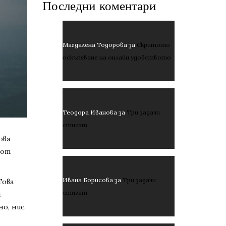
Последни коментари
Магдалена Тодорова
за
Скритото
оскъпяване на онлайн удобството
Теодора Иванова
за
Три задачи
стигат
ова
 от
Ивана Борисова
за
Три задачи
Това
стигат
и
но, ние