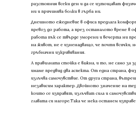
разстояния всеки ден и да се изтощават физиче
ни и причинява болки в гърба ни.
Днешното ежедневие в офиса предлага комфортн
превоз до работа, а през останалото време в офи
работа пък се твърде уморени и вечерта ни пре
на живот, не е изненадващо, че почти всички, н
гръбначни изкривявания.
А правилната стойка е важна, и то, не само за 
имаме предвид два аспекта. От една страна, фи
излъчва самочувствие. От друга страна, вътреш
независим характер. Двойното значение на терм
които се изправят, излъчват сила и самочувстви
главата си нагоре.Така че нека останем изправе