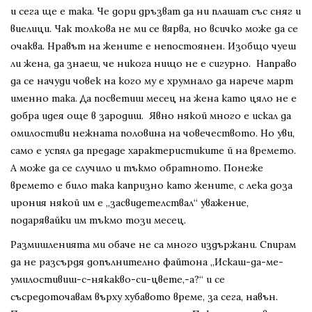
и сега ще е така. Че дори дръзват да ни плашат със сняг и
виелици. Чак толкова не ми се вярва, но всичко може да се
очаква. Нравът на жените е непостоянен. Изобщо чуеш
ли жена, да знаеш, че никога нищо не е сигурно. Направо
да се начуди човек на кого му е хрумнало да нарече март
именно така. Да посветиш месец на жена като цяло не е
добра идея още в зародиш. Явно някой много е искал да
омилостиви нежната половина на човечеството. Но уви,
само е успял да предаде характеристиките й на времето.
А може да се случило и тъкмо обратното. Понеже
времето е било така капризно като жените, с лека доза
ирония някой им е „засвидетелствал“ уважение,
подарявайки им тъкмо този месец.
Размишленията ми обаче не са много издържани. Спирам
да не разсърдя допълнително файтона „Искаш-да-ме-
умилостивиш-с-някакво-си-цвете,-а?“ и се
съсредоточавам върху хубавото време, за сега, навън.