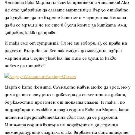
Честита Баба Марта на всички приятели и читатели! Ако
не сте забравили да слагате мартеници, бързо отивайте
да купувате, да не бъдете като мен – сутринта жената
да ви се мръщи, че не сте й взели конче за китката. Ами,
забравих, какво да правя.
И така сме от сутринта. Тя не ми говори, аз се правя на
разсеян. Въпреки, че все пак слязох до магазина, избрах
мартеница и един зюмбюл, тя още се цупи. Е, какво
повече да направя!!!
Март е като жените. Слънцето навън може да грее, но у
дома да ти е студено и довечера да си легнеш на дивана,
безжалостно прогонен от топлата спалня. И така… по
подразбиране очаквам и тази година Баба ни Марта, като
типична представителка на своя пол, да се разлюти.
Миналата година вятъра ни позавъртя и за седмица
температурите спаднаха и, ако вярваме на синоптиците,