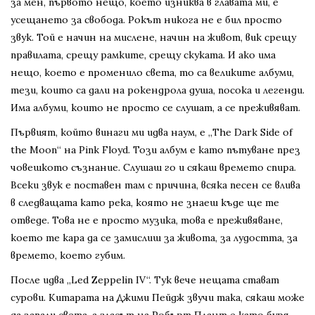
за мен, първото нещо, което изниква в главата ми, е
усещането за свобода. Рокът никога не е бил просто
звук. Той е начин на мислене, начин на живот, вик срещу
правилата, срещу рамките, срещу скуката. И ако има
нещо, което е променило света, то са великите албуми,
тези, които са дали на рокендрола душа, посока и легенди.
Има албуми, които не просто се слушат, а се преживяват.
Първият, който винаги ми идва наум, е „The Dark Side of
the Moon“ на Pink Floyd. Този албум е като пътуване през
човешкото съзнание. Слушаш го и сякаш времето спира.
Всеки звук е поставен там с причина, всяка песен се влива
в следващата като река, която не знаеш къде ще те
отведе. Това не е просто музика, това е преживяване,
което те кара да се замислиш за живота, за лудостта, за
времето, което губим.
После идва „Led Zeppelin IV“. Тук вече нещата стават
сурови. Китарата на Джими Пейдж звучи така, сякаш може