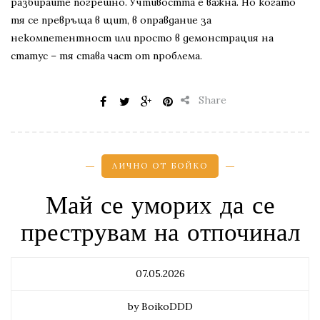
разбирайте погрешно. Учтивостта е важна. Но когато
тя се превръща в щит, в оправдание за
некомпетентност или просто в демонстрация на
статус – тя става част от проблема.
Share
ЛИЧНО ОТ БОЙКО
Май се уморих да се
преструвам на отпочинал
07.05.2026
by BoikoDDD