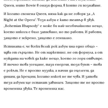
Queen, нито Bowie в онази форма, в която ги познаваме.
И когато спомена Queen, няма как да не говоря за „A
Night at the Opera“. Този албум е като театър в звук.
„Bohemian Rhapsody“ е може би най-необичайното нещо,
което някога е било записвано, но то работи. И работи,
защото е искрено, защото е гениално.
Истината е, че всеки велик рок албум има едно общо –
идва от сърцето. Не от маркетинг, не от формула, а от
нуждата на човек да каже нещо, което го гори отвътре.
И точно това усещане, тази енергия, този бунт – това
е рокът. Не е просто музика, а начин да оцелееш, да
дишаш, да крещиш, когато никой не те чува. И затова
тези албуми ще останат завинаги. Защото те не просто
промениха звука. Те промениха нас.