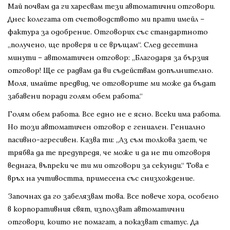
Май почвам да ги харесвам тези автоматични отговори.
Днес колегата от счетоводството ми прати имейл –
фактура за одобрение. Отговорих със стандартното
„получено, ще проверя и се връщам“. След десетина
минути – автоматичен отговор: „Благодаря за бързия
отговор! Ще се радвам да ви съдействам допълнително.
Моля, имайте предвид, че отговорите ми може да бъдат
забавени поради голям обем работа.“
Голям обем работа. Все едно не е ясно. Всеки има работа.
Но този автоматичен отговор е гениален. Гениално
пасивно-агресивен. Казва ти: „Аз съм толкова зает, че
трябва да те предупредя, че може и да не ти отговоря
веднага, въпреки че ти ми отговори за секунди.“ Това е
връх на учтивостта, примесена със снизхождение.
Започнах да го забелязвам това. Все повече хора, особено
в корпоративния свят, използват автоматични
отговори, които не помагат, а показват статус. Да