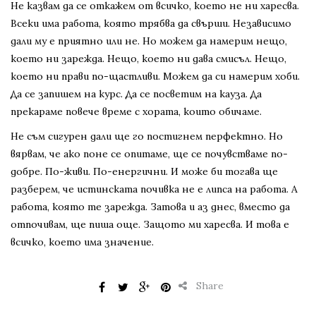
Не казвам да се откажем от всичко, което не ни харесва.
Всеки има работа, която трябва да свърши. Независимо
дали му е приятно или не. Но можем да намерим нещо,
което ни зарежда. Нещо, което ни дава смисъл. Нещо,
което ни прави по-щастливи. Можем да си намерим хоби.
Да се запишем на курс. Да се посветим на кауза. Да
прекараме повече време с хората, които обичаме.
Не съм сигурен дали ще го постигнем перфектно. Но
вярвам, че ако поне се опитаме, ще се почувстваме по-
добре. По-живи. По-енергични. И може би тогава ще
разберем, че истинската почивка не е липса на работа. А
работа, която те зарежда. Затова и аз днес, вместо да
отпочивам, ще пиша още. Защото ми харесва. И това е
всичко, което има значение.
Share