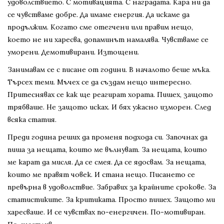
удоволствието. С мотивацията. С наградата. Кара ни да
се чувстваме добре. Да имаме енергия. Да искаме да
продължим. Когато сме отегчени или правим нещо,
което не ни харесва, допаминът намалява. Чувстваме се
уморени. Демотивирани. Изтощени.
Занимавам се с писане от години. В началото беше мъка.
Търсех теми. Мъчех се да създам нещо интересно.
Притеснявах се как ще реагират хората. Пишех, защото
трябваше. Не защото исках. И бях ужасно изморен. След
всяка статия.
Преди година реших да променя подхода си. Започнах да
пиша за нещата, които ме вълнуват. За нещата, които
ме карат да мисля. Да се смея. Да се ядосвам. За нещата,
които ме правят човек. И стана нещо. Писането се
превърна в удоволствие. Забравих за крайните срокове. За
статистиките. За критиката. Просто пишех. Защото ми
харесваше. И се чувствах по-енергичен. По-мотивиран.