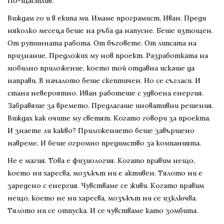
По-щастлив.
Виждам го и в екипа ми. Имаме програмист, Иван. Преди
няколко месеца беше на ръба да напусне. Беше изтощен.
От рутинната работа. От бъговете. От липсата на
признание. Предложих му нов проект. Разработката на
мобилно приложение, което той отдавна искаше да
направи. В началото беше скептичен. Но се съгласи. И
стана невероятно. Иван работеше с удвоена енергия.
Забравяше за времето. Предлагаше иновативни решения.
Виждах как очите му светят. Когато говори за проекта.
И знаете ли какво? Приложението беше завършено
навреме. И беше огромно предимство за компанията.
Не е магия. Това е физиология. Когато правим нещо,
което ни харесва, мозъкът ни е активен. Тялото ни е
заредено с енергия. Чувстваме се живи. Когато правим
нещо, което не ни харесва, мозъкът ни се изключва.
Тялото ни се отпуска. И се чувстваме като зомбита.