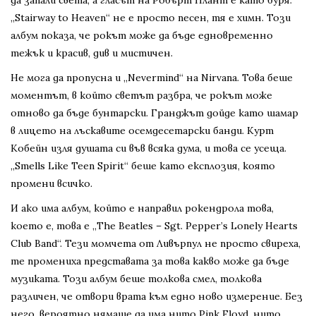
да запали света, а гласът на Робърт Плант е като буря.
„Stairway to Heaven“ не е просто песен, тя е химн. Този
албум показа, че рокът може да бъде едновременно
тежък и красив, див и мистичен.
Не мога да пропусна и „Nevermind“ на Nirvana. Това беше
моментът, в който светът разбра, че рокът може
отново да бъде бунтарски. Гранджът дойде като шамар
в лицето на лъскавите осемдесетарски банди. Курт
Кобейн изля душата си във всяка дума, и това се усеща.
„Smells Like Teen Spirit“ беше като експлозия, която
промени всичко.
И ако има албум, който е направил рокендрола това,
което е, това е „The Beatles – Sgt. Pepper’s Lonely Hearts
Club Band“. Тези момчета от Ливърпул не просто свиреха,
те промениха представата за това какво може да бъде
музиката. Този албум беше толкова смел, толкова
различен, че отвори врата към едно ново измерение. Без
него, вероятно нямаше да има нито Pink Floyd, нито