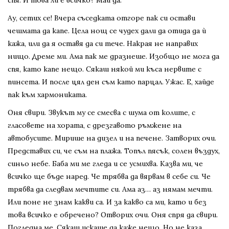
спя. И това ли е всичко? Май да.
Ау, сетих се! Вчера съседката отгоре пак си остави
чешмата да капе. Цела нощ се чудех дали да отида да ѝ
кажа, или да я оставя да си тече. Накрая не направих
нищо. Дреме ми. Ама пак ме дразнеше. Изобщо не мога да
спя, като капе нещо. Сякаш някой ми къса нервите с
пинсета. И после цял ден съм като парцал. Ужас. Е, хайде
пак към хармониката.
Оня свири. Звукът му се смесва с шума от колите, с
гласовете на хората, с дрезгавото ръмжене на
автобусите. Мирише на дизел и на печене. Затворих очи.
Представих си, че съм на плажа. Топъл пясък, солен въздух,
синьо небе. Баба ми ме гледа и се усмихва. Казва ми, че
всичко ще бъде наред. Че трябва да вярвам в себе си. Че
трябва да следвам мечтите си. Ама аз… аз нямам мечти.
Или поне не знам какви са. И за какво са ми, като и без
това всичко е обречено? Отворих очи. Оня спря да свири.
Погледна ме. Сякаш искаше да каже нещо. Но не каза