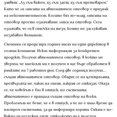
заявят: „Аз съм важен, аз съм зает, аз съм претоварен.“
Като че ли липсата на автоматичен отговор е признак
на некомпетентност. Когато бях по-млад, липсата на
отговор просто означаваше липса на отговор. Сега
означава, че си в списъка на тези, които не заслужават
незабавно внимание.
Спомням си преди три години писах на един директор в
голяма компания. Исках информация за конкретен
продукт. Получих автоматичен отговор, в който ме
увериха, че имейлът ми е получен и ще бъде обработен в
рамките на 7 работни дни. След две седмици получих…
същия автоматичен отговор. Обадих се на централата,
прехвърляха ме, чаках на линия, накрая се отказах. Оказа
се, че човекът е бил в отпуск, но системата
автоматично е пращала същия отговор на всеки.
Проблемът не беше, че е в отпуск, а че не е имал време да
настрои системата, за да информира хората. Сякаш е по-
важно да изглежда зает, отколкото да е полезен.