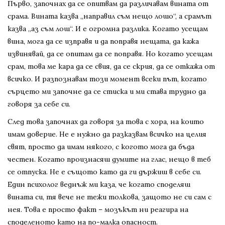
Първо, започнах да се опитвам да различавам вината от
срама. Вината казва „направил съм нещо лошо“, а срамът
казва „аз съм лош“. И е огромна разлика. Когато усещам
вина, мога да се изправя и да поправя нещата, да кажа
извинявай, да се опитам да се поправя. Но когато усещам
срам, това ме кара да се свия, да се скрия, да се откажа от
всичко. И разпознавам този момент всеки път, когато
сърцето ми започне да се стиска и ми става трудно да
говоря за себе си.
След това започнах да говоря за това с хора, на които
имам доверие. Не е нужно да разказвам всичко на целия
свят, просто да имам някого, с когото мога да бъда
честен. Когато произнасяш думите на глас, нещо в теб
се отпуска. Не е същото като да ги държиш в себе си.
Един психолог веднъж ми каза, че когато споделяш
вината си, тя вече не тежи толкова, защото не си сам с
нея. Това е просто факт – мозъкът ни реагира на
споделеното като на по-малка опасност.