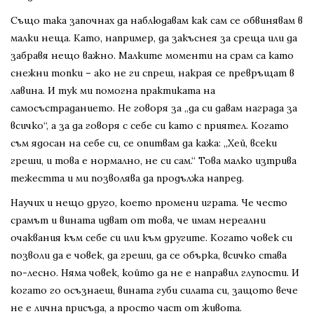
Също така започнах да наблюдавам как сам се обвинявам в
малки неща. Като, например, да закъснея за среща или да
забравя нещо важно. Малките моменти на срам са като
снежни топки – ако не ги спреш, накрая се превръщат в
лавина. И тук ми помогна практиката на
самосъстраданието. Не говоря за „да си давам награда за
всичко“, а за да говоря с себе си като с приятел. Когато
съм ядосан на себе си, се опитвам да кажа: „Хей, всеки
греши, и това е нормално, не си сам.“ Това малко изтрива
тежестта и ми позволява да продължа напред.
Научих и нещо друго, което промени играта. Че често
срамът и вината идват от това, че имам нереални
очаквания към себе си или към другите. Когато човек си
позволи да е човек, да греши, да се обърка, всичко става
по-лесно. Няма човек, който да не е направил глупости. И
когато го осъзнаеш, вината губи силата си, защото вече
не е лична присъда, а просто част от живота.