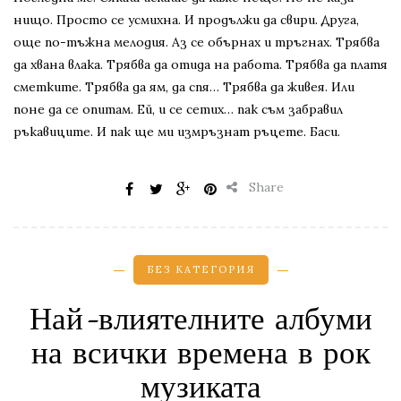
нищо. Просто се усмихна. И продължи да свири. Друга,
още по-тъжна мелодия. Аз се обърнах и тръгнах. Трябва
да хвана влака. Трябва да отида на работа. Трябва да платя
сметките. Трябва да ям, да спя… Трябва да живея. Или
поне да се опитам. Ей, и се сетих… пак съм забравил
ръкавиците. И пак ще ми измръзнат ръцете. Баси.
Share
БЕЗ КАТЕГОРИЯ
Най-влиятелните албуми
на всички времена в рок
музиката