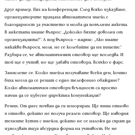
Друг пример. Бях на конференция. След всяко изказване,
организаторите пращаха автоматичен имейл с
благодарност за участието и молба да попълним анкета.
В анкетата имаше въпрос: „Доколко бяхте доволни от
организацията?“. А под въпроса – надпис: „Ако имате
някакви въпроси, моля, не се колебайте да ни пишете.“
Разбира се, че автоматичният отговор ще последва. И
той ще е учтив, но ще забави отговора. Всичко е фарс.
Замислете се. Колко имейла получавате всеки ден, които
биха могли да се решат с едно телефонно обаждане?
Колко автоматични отговори всъщност са просто
начин да се избегне директна комуникация?
Реших. От днес почвам да ги игнорирам. Ще пиша отново
и отново, докато не получа реален отговор. Ще наводня
техните кутии с имейли, докато не се наложи да спрат да
използват тази абсурдна форма на учтивост. Не ме