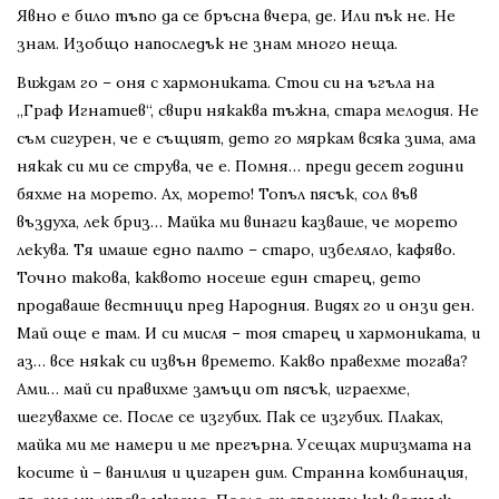
Явно е било тъпо да се бръсна вчера, де. Или пък не. Не
знам. Изобщо напоследък не знам много неща.
Виждам го – оня с хармониката. Стои си на ъгъла на
„Граф Игнатиев“, свири някаква тъжна, стара мелодия. Не
съм сигурен, че е същият, дето го мяркам всяка зима, ама
някак си ми се струва, че е. Помня… преди десет години
бяхме на морето. Ах, морето! Топъл пясък, сол във
въздуха, лек бриз… Майка ми винаги казваше, че морето
лекува. Тя имаше едно палто – старо, избеляло, кафяво.
Точно такова, каквото носеше един старец, дето
продаваше вестници пред Народния. Видях го и онзи ден.
Май още е там. И си мисля – тоя старец и хармониката, и
аз… все някак си извън времето. Какво правехме тогава?
Ами… май си правихме замъци от пясък, играехме,
шегувахме се. После се изгубих. Пак се изгубих. Плаках,
майка ми ме намери и ме прегърна. Усещах миризмата на
косите ѝ – ванилия и цигарен дим. Странна комбинация,