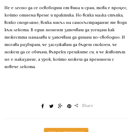
Не е лесно да се освободиш от вина и срам, това е процес,
който отнема време и практика. Но всяка малка стъпка,
всяко споделяне, всяка мисъл на самосъстрадание те води
към лекота. В един момент започваш да усещаш как
тежестта намалява и започваш да дишаш по-свободно. И
тогава разбираш, че заслужаваш да бъдеш спокоен, че
можеш да се обичаш, въпреки грешките си, и че животът
не е наказание, а урок, който можеш да преминеш с
повече лекота.
Share