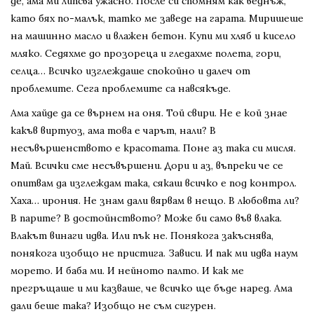
де, ама ми липсва ужасно. После си спомням как веднъж,
като бях по-малък, татко ме заведе на гарата. Миришеше
на машинно масло и влажен бетон. Купи ми хляб и кисело
мляко. Седяхме до прозореца и гледахме полета, гори,
селца… Всичко изглеждаше спокойно и далеч от
проблемите. Сега проблемите са навсякъде.
Ама хайде да се върнем на оня. Той свири. Не е кой знае
какъв виртуоз, ама това е чарът, нали? В
несъвършенството е красотата. Поне аз така си мисля.
Май. Всички сме несъвършени. Дори и аз, въпреки че се
опитвам да изглеждам така, сякаш всичко е под контрол.
Хаха… ирония. Не знам дали вярвам в нещо. В любовта ли?
В парите? В достойнството? Може би само във влака.
Влакът винаги идва. Или пък не. Понякога закъснява,
понякога изобщо не пристига. Зависи. И пак ми идва наум
морето. И баба ми. И нейното палто. И как ме
прегръщаше и ми казваше, че всичко ще бъде наред. Ама
дали беше така? Изобщо не съм сигурен.