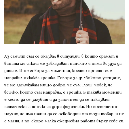
Аз самият съм се оказвал в ситуации, в които срамът и
вината ми сякаш ме завладяват напълно и няма въздух да
дишам. И не говоря за моменти, когато просто съм
направил някаква грешка. Говоря за дълбокото усещане,
че не заслужавам нищо добро, че съм „лош“ човек, че
всичко, което съм направил, е грешка. В такива моменти
е лесно да се загубиш и да започнеш да се наказваш
психически, а понякога дори физически. Но постепенно
научих, че има начин да се освободиш от този товар, и не
е магия, а по-скоро малка ежедневна работа върху себе си.