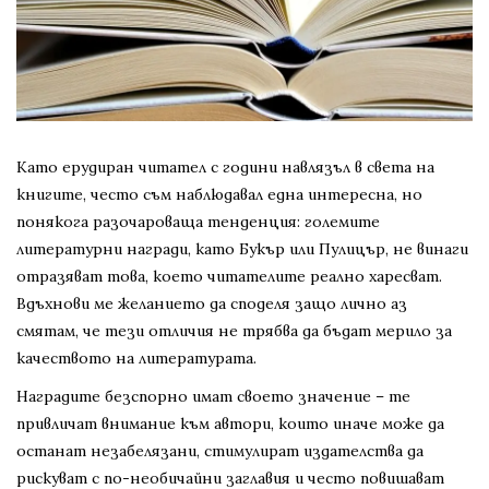
Като ерудиран читател с години навлязъл в света на
книгите, често съм наблюдавал една интересна, но
понякога разочароваща тенденция: големите
литературни награди, като Букър или Пулицър, не винаги
отразяват това, което читателите реално харесват.
Вдъхнови ме желанието да споделя защо лично аз
смятам, че тези отличия не трябва да бъдат мерило за
качеството на литературата.
Наградите безспорно имат своето значение – те
привличат внимание към автори, които иначе може да
останат незабелязани, стимулират издателства да
рискуват с по-необичайни заглавия и често повишават