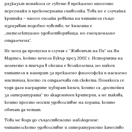
разказът понякога се губеше в прекалено многото
персонажи и прекомерната символика. Това не е случайна
критика – много онлайн ревюта на читатели също
изразяват подобно чувство, че книгата е
„интелектуално удовлетворяваща, но емоционално
отдалечена“.
Не мога да пропусна и случая с “Животът на Пи” на Ян
Мартел, който печели Букър през 2002 г. Историята на
момчето и тигъра в океана е великолепна, но някои
читатели я намират за прекалено философска и насилено
мистична, което ги отдалечава от сюжета. Понякога се
чудя дали наградите избират книги, които са „достойни
за литературата“ по академични критерии, а не такива,
които просто носят удоволствие на хората, които
обичат да четат.
Това ме води до същественото наблюдение:
читателското удоволствие и литературното качество