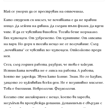
Май се уморих да се преструвам на отпочинал.
Като студент си мислех, че почивката е да не правиш
нищо. Да лежиш на дивана. Да гледаш тъпи филми. Да ядеш
чипс. И да се чувстваш виновен. Тогава беше нормално.
Бях изтощен. От зубренето. От изпитите. От липсата
на пари. Но дори и тогава нещо не се получаваше. След
„почивката“ се чувствах по-изтощен. Отколкото преди
нея.
Сега, след години работа, разбрах, че това е илюзия.
Истинската почивка не е липса на работа. А работа,
която те зарежда. Звучи като клише. Знам. Но го казвам,
защото го изживявам всеки ден. Не е позитивно мислене.
Това е биохимия. Неврология. Физиология.
Когато сте ангажирани с нещо, което ви харесва,
мозъкът ви произвежда допамин. Допаминът е свързан с