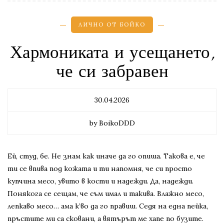
ЛИЧНО ОТ БОЙКО
Хармониката и усещането,
че си забравен
30.04.2026
by BoikoDDD
Ей, студ, бе. Не знам как иначе да го опиша. Такова е, че
ти се впива под кожата и ти напомня, че си просто
купчина месо, увито в кости и надежди. Да, надежди.
Понякога се сещам, че съм имал и такива. Влажно месо,
лепкаво месо… ама к’во да го правиш. Седя на една пейка,
пръстите ми са сковани, а вятърът ме хапе по бузите.