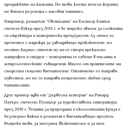
продажбите на книгата. Но това, което печели журито,
не винаги резонира с масовия читател.
Например, романът “Светилата” на Елеанор Катън
спечели Букър през 2013 г. и бе широко хвален за сложната
си структура и историческа прецизност. Аз лично го
прочетох с надежда за завладяващо приключение, но
честно казано, стилът му ми се стори прекалено
натруфен и студен – историята се губеше в числата и
астрологическите съвпадения. Много от приятелите ми
споделиха същото впечатление. Отличието го направи
известен, но не го направи непременно любим сред
читателите.
Друг пример идва от “Дървесна история” на Ричард
Пауърс, спечелил Пулицър за художествена литература
през 2019 г. Темата за природата и екологичната криза е
безспорно важна и романът е впечатляващо проучен.
Въпреки това, за мнозина, включително и за мен,