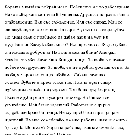
Хората минават покрай него. Повечето не го забелязват.
Някои хвърлят монета в кутията. Други го подминават с
отвращение. Или със съжаление. Или със страх. Май се
страхуват, че ще им поиска пари. Аз също се страхувам.
Не знам дали е правилно да давам пари на улични
музиканти. Заслужават ли го? Или просто се възползват
от нашата доброта? Или от нашата вина? Ами да…
всички се чувстваме виновни за нещо. За това, че имаме
повече от другите. За това, че не правим достатъчно. За
това, че просто съществуваме. Сякаш самото
съществуване е престъпление. Помня един стар,
избледнял снимка на дядо ми. Той беше дърводелец.
Имаше груби ръце и уморен поглед. Но винаги се
усмихваше. Май беше щастлив. Работеше с дърво,
създаваше красиви неща. Не му трябваха пари, за да е
щастлив. Имаше семейство, имаше работа, имаше смисъл.
Аз… аз какво имам? Ходя на работа, плащам сметки, ям,