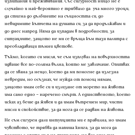
изпитания и преживявания. Със сигурност нищо не е
случайно и най-вероятно е трябвало да уча много уроци,
да стигна до дълбините на същността си, до
невидимите кътчета на душата си, за да продължавам и
до днес напред. Няма да изпадам в подробности, за
ситуациите, защото не ми се връща към тази палитра с
преобладаващи тъмни цветове.
Тъкмо, когато си мисля, че съм изплувал на повърхността
идваше все по-голяма вълна, която ме завличаше. Опитвах
да се хвана за нещо, което да ми помогне да излезна
невредим, но осъзнах, че нужда от помощ нямам,
защото имам себе си и излизане от морето на живота
има само едно – наречено смърт. А единственото, което
исках аз беше да живея и да имам вътрешен мир, чисти
мисли и спокойствие, за да мога да се радвам на живота.
Не съм сигурен дали интуицията ми е правилна, но имам
чувството, че трябва да напиша книга, за да мога да