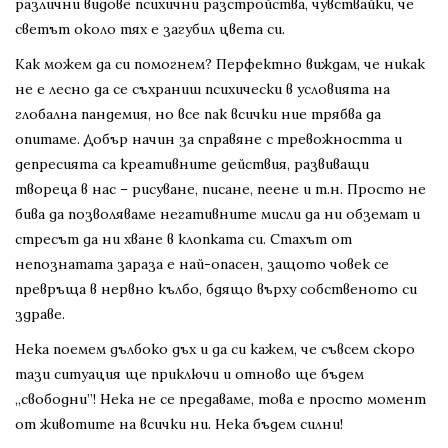
различни видове психични разстройства, чувствайки, че
светът около тях е загубил цвета си.
Как можем да си помогнем? Перфектно виждам, че никак
не е лесно да се съхраниш психически в условията на
глобална пандемия, но все пак всички ние трябва да
опитаме. Добър начин за справяне с тревожността и
депресията са креативните действия, развиващи
твореца в нас – рисуване, писане, пеене и т.н. Просто не
бива да позволяваме негативните мисли да ни обземат и
стресът да ни хване в клопката си. Стахът от
непознатата зараза е най-опасен, защото човек се
превръща в нервно кълбо, бдящо върху собственото си
здраве.
Нека поемем дълбоко дъх и да си кажем, че съвсем скоро
тази ситуация ще приключи и отново ще бъдем
„свободни”! Нека не се предаваме, това е просто момент
от животите на всички ни. Нека бъдем силни!