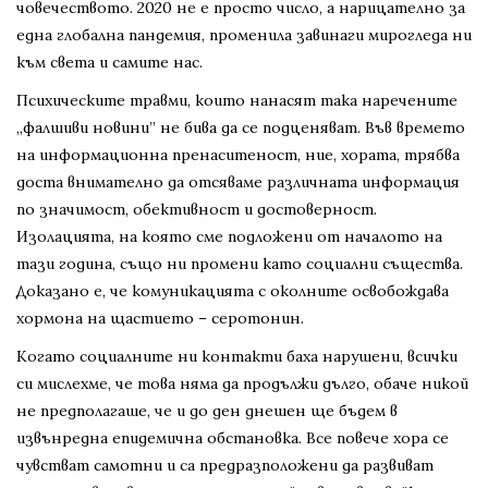
човечеството. 2020 не е просто число, а нарицателно за
една глобална пандемия, променила завинаги мирогледа ни
към света и самите нас.
Психическите травми, които нанасят така наречените
„фалшиви новини” не бива да се подценяват. Във времето
на информационна пренаситеност, ние, хората, трябва
доста внимателно да отсяваме различната информация
по значимост, обективност и достоверност.
Изолацията, на която сме подложени от началото на
тази година, също ни промени като социални същества.
Доказано е, че комуникацията с околните освобождава
хормона на щастието – серотонин.
Когато социалните ни контакти баха нарушени, всички
си мислехме, че това няма да продължи дълго, обаче никой
не предполагаше, че и до ден днешен ще бъдем в
извънредна епидемична обстановка. Все повече хора се
чувстват самотни и са предразположени да развиват