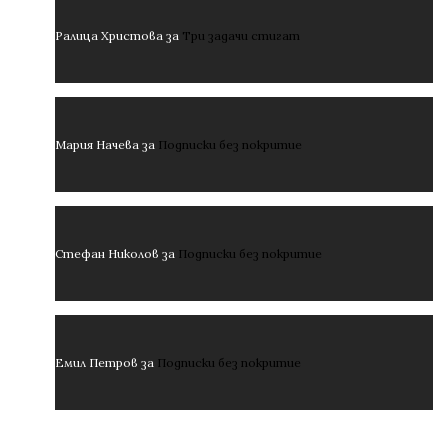
Ралица Христова
за
Три задачи стигат
Мария Начева
за
Подписки без покритие
Стефан Николов
за
Подписки без покритие
Емил Петров
за
Подписки без покритие