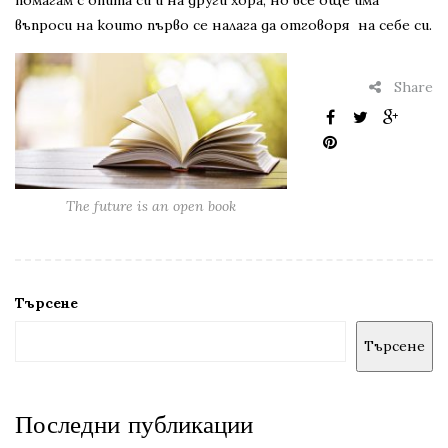
помагам с опита си и на други хора, но все още има
въпроси на които първо се налага да отговоря на себе си.
Share
The future is an open book
Търсене
Търсене
Последни публикации