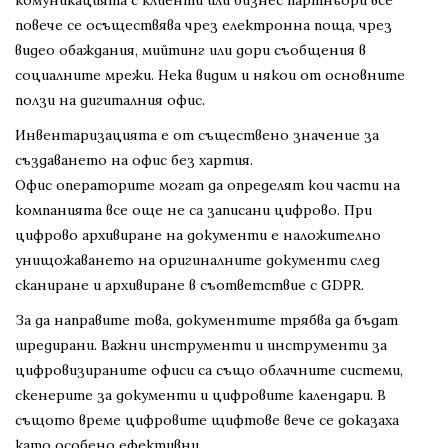
комуникацията с клиенти или бизнес партньори все
повече се осъществява чрез електронна поща, чрез
видео обаждания, мийтинг или дори съобщения в
социалните мрежи. Нека видим и някои от основните
ползи на дигиталния офис.
Инвентаризацията е от съществено значение за
създаването на офис без хартия.
Офис операторите могат да определят кои части на
компанията все още не са записани цифрово. При
цифрово архивиране на документи е наложително
унищожаването на оригиналните документи след
сканиране и архивиране в съответствие с GDPR.
За да направите това, документите трябва да бъдат
шредирани. Важни инструменти и инструменти за
цифровизираните офиси са също облачните системи,
скенерите за документи и цифровите календари. В
същото време цифровите щифтове вече се доказаха
като особено ефективни.