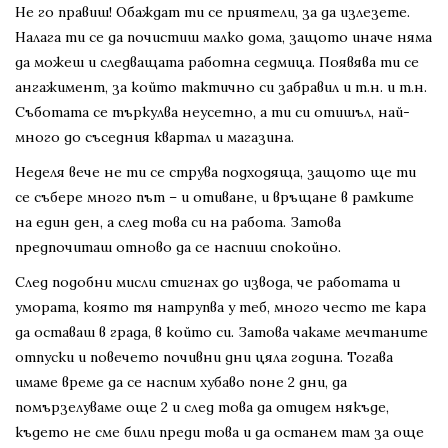
Не го правиш! Обаждат ти се приятели, за да излезете.
Налага ти се да почистиш малко дома, защото иначе няма
да можеш и следващата работна седмица. Появява ти се
ангажимент, за който тактично си забравил и т.н. и т.н.
Съботата се търкулва неусетно, а ти си отишъл, най-
много до съседния квартал и магазина.
Неделя вече не ти се струва подходяща, защото ще ти
се събере много път – и отиване, и връщане в рамките
на един ден, а след това си на работа. Затова
предпочиташ отново да се наспиш спокойно.
След подобни мисли стигнах до извода, че работата и
умората, която тя натрупва у теб, много често те кара
да оставаш в града, в който си. Затова чакаме мечтаните
отпуски и повечето почивни дни цяла година. Тогава
имаме време да се наспим хубаво поне 2 дни, да
помързелуваме още 2 и след това да отидем някъде,
където не сме били преди това и да останем там за още