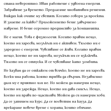
стана невероятно. Иван работеше с удвоена енергия.
Забравяше за времето. Предлагаше иновативни решения.
Виждах как очите му светят. Когато говори за проекта.
И знаете ли какво? Приложението беше завършено
навреме. И беше огромно предимство за компанията.
Не е магия. Това е физиология. Когато правим нещо,
което ни харесва, мозъкът ни е активен. Тялото ни е
заредено с енергия. Чувстваме се живи. Когато правим
нещо, което не ни харесва, мозъкът ни се изключва.
Тялото ни се отпуска. И се чувстваме като зомбита.
Не казвам да се откажем от всичко, което не ни харесва.
Всеки има работа, която трябва да свърши. Независимо
дали му е приятно или не. Но можем да намерим нещо,
което ни зарежда. Нещо, което ни дава смисъл. Нещо,
което ни прави по-щастливи. Можем да си намерим хоби.
Да се запишем на курс. Да се посветим на кауза. Да
прекараме повече време с хората, които обичаме.