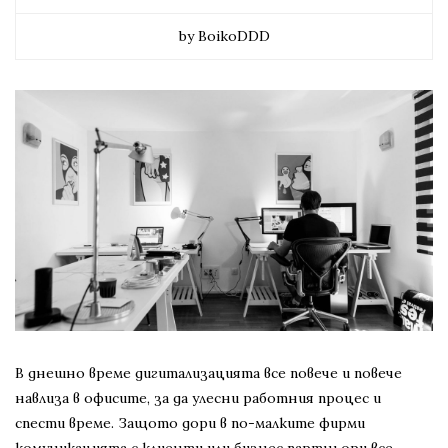
by BoikoDDD
В днешно време дигитализацията все повече и повече
навлиза в офисите, за да улесни работния процес и
спести време. Защото дори в по-малките фирми