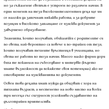
но за съжаление светът е устроен по различен начин. В
един момент на тези високоинтелигентни деца ще им
се наложи да започнат някаква работа, а за добрите
позиции и високото заплащане се изисква документ за
завършено образование.
Знанията, които получават, обикаляйки с родителите си
по света, най-вероятно са повече и по-трайни от тези,
които получават техните връстници в училищата, но
света не работи по този начин. Много малко фирми дори
биха те поканили на събеседване и интервю (където
имате възможност да покажете своя потенциал) ако не
отговаряте на изискванията по документи.
Освен това децата имат нужда да общуват с хора на
тяхната възраст, а местенето на ново място на всеки
три месеца със сигурност усложнява създаването на
дълготрайни приятелства.