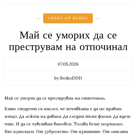
ЛИЧНО ОТ БОЙКО
Май се уморих да се
преструвам на отпочинал
07.05.2026
by BoikoDDD
Май се уморих да се преструвам на отпочинал.
Като студент си мислех, че почивката е да не правиш
нищо. Да лежиш на дивана. Да гледаш тъпи филми. Да ядеш
чипс. И да се чувстваш виновен. Тогава беше нормално.
Бях изтощен. От зубренето. От изпитите. От липсата