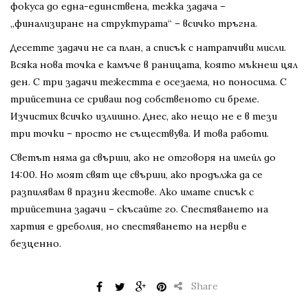
фокуса до една-единствена, тежка задача –
„финализиране на структурата“ – всичко тръгна.
Десетте задачи не са план, а списък с натрапчиви мисли.
Всяка нова точка е камъче в раницата, която мъкнеш цял
ден. С три задачи тежестта е осезаема, но поносима. С
трийсетина се сриваш под собственото си бреме.
Изчистих всичко излишно. Днес, ако нещо не е в тези
три точки – просто не съществува. И това работи.
Светът няма да свърши, ако не отговоря на имейл до
14:00. Но моят свят ще свърши, ако продължа да се
разпилявам в празни жестове. Ако имате списък с
трийсетина задачи – скъсайте го. Спестяването на
хартия е дреболия, но спестяването на нерви е
безценно.
Share