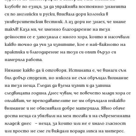
клубове по езици, за да упражнява постоянно знанията
си по английски и руски, вписвала дори колонка в
университетския вестник. А аз дори не знаех, че имаме
такъв! Каза ми, че именно благодарение на тези
дейности се е запознала с много хора, които я насочвали
какво точно да учи за изпитите, кое е най-важното на
практика и благодарение на този си опит бързо си
намерила работа.
Нямаше какво да й отговоря. Истината е, че винаги съм
бил добър студент, но никога не съм обръщал внимание
на тези неща. Гледах да взема изпит и да запиша
следващата година. Днес чувам, че повечето млади хора се
оплакват, че преподавателите не им обръщали никакво
внимание и не обяснявали добре материала. Явно обаче
доста неща са убягвали на мен тогава и на съвременната
младеж днес – неща, за които или не е имало гласност
или просто не сме ги виждали поради липса на интерес.