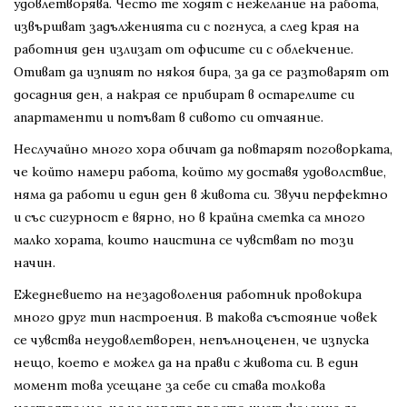
удовлетворява. Често те ходят с нежелание на работа,
извършват задълженията си с погнуса, а след края на
работния ден излизат от офисите си с облекчение.
Отиват да изпият по някоя бира, за да се разтоварят от
досадния ден, а накрая се прибират в остарелите си
апартаменти и потъват в сивото си отчаяние.
Неслучайно много хора обичат да повтарят поговорката,
че който намери работа, който му доставя удоволствие,
няма да работи и един ден в живота си. Звучи перфектно
и със сигурност е вярно, но в крайна сметка са много
малко хората, които наистина се чувстват по този
начин.
Ежедневието на незадоволения работник провокира
много друг тип настроения. В такова състояние човек
се чувства неудовлетворен, непълноценен, че изпуска
нещо, което е можел да на прави с живота си. В един
момент това усещане за себе си става толкова