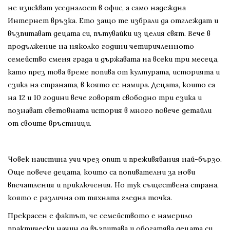
не изискват уседналост в офис, а само надеждна
Интернет връзка. Ето защо те избрали да отглеждат и
възпитават децата си, пътувайки из целия свят. Вече в
продължение на няколко години четиричленното
семейство сменя града и държавата на всеки три месеца,
като през това време попива от културата, историята и
езика на страната, в която се намира. Децата, които са
на 12 и 10 години вече говорят свободно три езика и
познават световната история в много повече детайли
от своите връстници.
Човек наистина учи чрез опит и преживявания най-бързо.
Още повече децата, които са попивателни за нови
впечатления и приключения. Но тук съществена страна,
която е различна от тяхната гледна точка.
Прекрасен е фактът, че семейството е намерило
практически начин да възпитава и обогатява децата си,