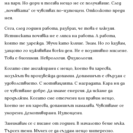
на пари. Но дори и тогава нещо не се получаваше. След
„почивката“ се чувствах по-изтощен. Отколкото преди
нея.
Сега, след години работа, разбрах, че това е илюзия.
Истинската почивка не е липса на работа. А работа,
която те зарежда. Звучи като клише. Знам. Но го казвам,
защото го изживявам всеки ден. Не е позитивно мислене.
Това е биохимия. Неврология. Физиология.
Когато сте ангажирани с нещо, което ви харесва,
мозъкът ви произвежда допамин. Допаминът е свързан с
удоволствието. С мотивацията. С наградата. Кара ни да
се чувстваме добре. Да имаме енергия. Да искаме да
продължим. Когато сме отегчени или правим нещо,
което не ни харесва, допаминът намалява. Чувстваме се
уморени. Демотивирани. Изтощени.
Занимавам се с писане от години. В началото беше мъка.
Търсех теми. Мъчех се да създам нещо интересно.