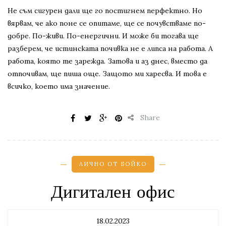
Не съм сигурен дали ще го постигнем перфектно. Но
вярвам, че ако поне се опитаме, ще се почувстваме по-
добре. По-живи. По-енергични. И може би тогава ще
разберем, че истинската почивка не е липса на работа. А
работа, която те зарежда. Затова и аз днес, вместо да
отпочивам, ще пиша още. Защото ми харесва. И това е
всичко, което има значение.
Share
ЛИЧНО ОТ БОЙКО
Дигитален офис
18.02.2023