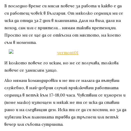
В последно време си мисля повече за работа и какво е да
си работещ човек в България. От няколко седмици ми се
иска да отида за 2 дни в планината. Дали на вила, дали на
поход, сам или с приятели… нямам такива претенции.
Просто ми се ще да се откъсна от мястото, на което
съм в момента.
И колкото повече го искам, но не се получава, толкова
повече се замислям защо.
Ако нямаш командировки и не ти се налага да пътуваш
служебно, в най-добрия случай приключваш работната
седмица в петък към 17-18,00 часа. Чувстваш се изморен и
(поне малко) изтощен и някак не ти се иска да ставаш
рано и на следващия ден. Иска ти се да си поспиш, но за да
избягаш към планината трябва да тръгнеш или петък
вечер или събота сутринта.