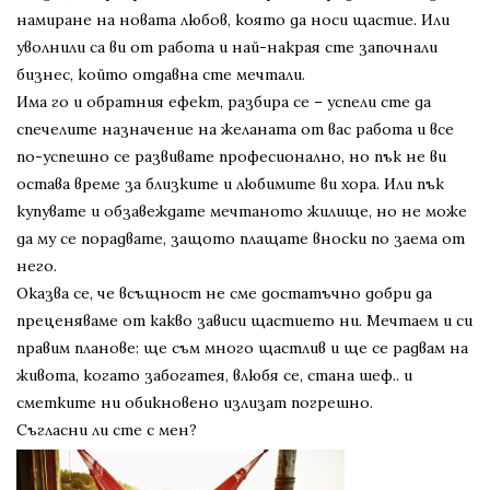
намиране на новата любов, която да носи щастие. Или
уволнили са ви от работа и най-накрая сте започнали
бизнес, който отдавна сте мечтали.
Има го и обратния ефект, разбира се – успели сте да
спечелите назначение на желаната от вас работа и все
по-успешно се развивате професионално, но пък не ви
остава време за близките и любимите ви хора. Или пък
купувате и обзавеждате мечтаното жилище, но не може
да му се порадвате, защото плащате вноски по заема от
него.
Оказва се, че всъщност не сме достатъчно добри да
преценяваме от какво зависи щастието ни. Мечтаем и си
правим планове: ще съм много щастлив и ще се радвам на
живота, когато забогатея, влюбя се, стана шеф.. и
сметките ни обикновено излизат погрешно.
Съгласни ли сте с мен?