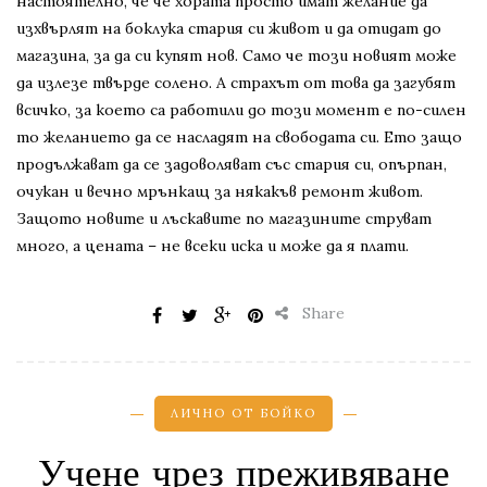
настоятелно, че че хората просто имат желание да
изхвърлят на боклука стария си живот и да отидат до
магазина, за да си купят нов. Само че този новият може
да излезе твърде солено. А страхът от това да загубят
всичко, за което са работили до този момент е по-силен
то желанието да се насладят на свободата си. Ето защо
продължават да се задоволяват със стария си, опърпан,
очукан и вечно мрънкащ за някакъв ремонт живот.
Защото новите и лъскавите по магазините струват
много, а цената – не всеки иска и може да я плати.
Share
ЛИЧНО ОТ БОЙКО
Учене чрез преживяване