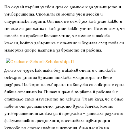
По случай първия учебен ден се замислих за училището и
университета. Спомням си моите ученически и
студентски години. От тях не съм взел кой знае какво и
не съм ги запомнил с кой знае какво учене. Помня само, че
тогава ми правеше впечатление, че имаше и такива
колеги, който завършиха с отличие и веднага след това си
намериха добре платена за времето си работа.
Дълго се чудех как така без никакъв опит, и с толкова
оскъдни знания взимат толкова млади хора, но вече
разбрах. Наскоро на събиране на випуска си говорих с една
бивша отличничка. Питах я дали в първата й работа й е
стигнало само наученото по лекции. Тя ми каза, че е било
повече от достатъчно, защото взела всичко, което
университетът можел да й предложи – записала различни
факултативни дисциплини, посещавала извънредни
курсове по стенография и история, била членка на