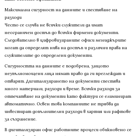
Максимална сигурност на данните и спестяване на
разходи
Често се случва не всички служители да имат
неограничен достъп до всички фирмени документи.
Следователно в цифровизираните офиси мениджърите
могат да определят нива на достъп и различни права на
служителите до определени документи.
Сигурността на данните е подобрена, защото
неупълномощени лица нямат право да ги преглеждат и
отварят. Дигитализирането на документи спестява
много материали, разходи и време. Всички разходи за
отпечатване на документи като фактури се елиминират
автоматично. Освен това компаниите не трябва да
инвестират допълнителни разходи в хартия или рафтове
за съхранение.
В дигитализиран офис работните процеси обикновено се