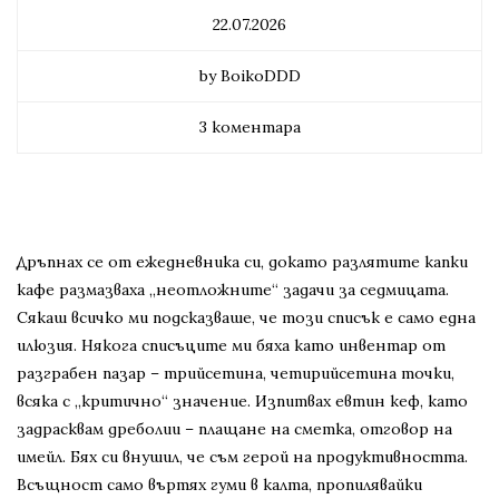
22.07.2026
by BoikoDDD
3 коментара
Дръпнах се от ежедневника си, докато разлятите капки
кафе размазваха „неотложните“ задачи за седмицата.
Сякаш всичко ми подсказваше, че този списък е само една
илюзия. Някога списъците ми бяха като инвентар от
разграбен пазар – трийсетина, четирийсетина точки,
всяка с „критично“ значение. Изпитвах евтин кеф, като
задрасквам дреболии – плащане на сметка, отговор на
имейл. Бях си внушил, че съм герой на продуктивността.
Всъщност само въртях гуми в калта, пропилявайки