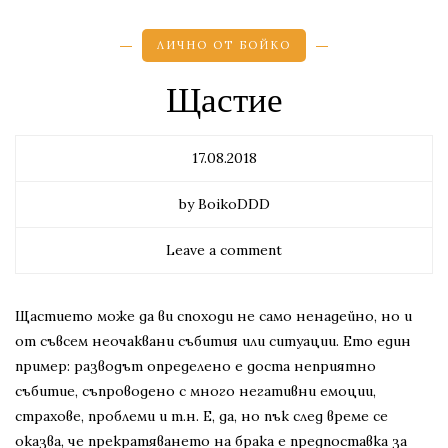
ЛИЧНО ОТ БОЙКО
Щастие
17.08.2018
by BoikoDDD
Leave a comment
Щастието може да ви споходи не само ненадейно, но и
от съвсем неочаквани събития или ситуации. Ето един
пример: разводът определено е доста неприятно
събитие, съпроводено с много негативни емоции,
страхове, проблеми и т.н. Е, да, но пък след време се
оказва, че прекратяването на брака е предпоставка за