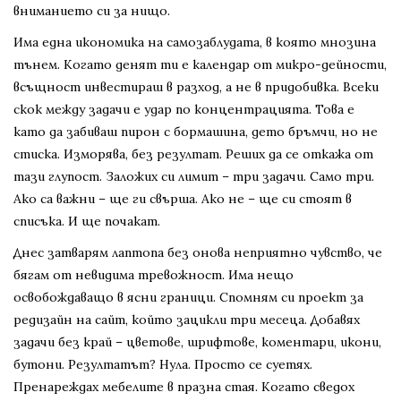
вниманието си за нищо.
Има една икономика на самозаблудата, в която мнозина
тънем. Когато денят ти е календар от микро-дейности,
всъщност инвестираш в разход, а не в придобивка. Всеки
скок между задачи е удар по концентрацията. Това е
като да забиваш пирон с бормашина, дето бръмчи, но не
стиска. Изморява, без резултат. Реших да се откажа от
тази глупост. Заложих си лимит – три задачи. Само три.
Ако са важни – ще ги свърша. Ако не – ще си стоят в
списъка. И ще почакат.
Днес затварям лаптопа без онова неприятно чувство, че
бягам от невидима тревожност. Има нещо
освобождаващо в ясни граници. Спомням си проект за
редизайн на сайт, който зацикли три месеца. Добавях
задачи без край – цветове, шрифтове, коментари, икони,
бутони. Резултатът? Нула. Просто се суетях.
Пренареждах мебелите в празна стая. Когато сведох