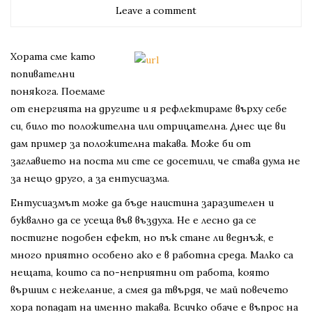
Leave a comment
Хората сме като
попивателни
понякога. Поемаме
от енергията на другите и я рефлектираме върху себе
си, било то положителна или отрицателна. Днес ще ви
дам пример за положителна такава. Може би от
заглавието на поста ми сте се досетили, че става дума не
за нещо друго, а за ентусиазма.
Ентусиазмът може да бъде наистина заразителен и
буквално да се усеща във въздуха. Не е лесно да се
постигне подобен ефект, но пък стане ли веднъж, е
много приятно особено ако е в работна среда. Малко са
нещата, които са по-неприятни от работа, която
вършим с нежелание, а смея да твърдя, че май повечето
хора попадат на именно такава. Всичко обаче е въпрос на