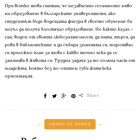
При всичко това смятам, че независимо сегашното ниво
на образование в българските университети, ако
студентът бъде водещата фигура в своето обучение би
могъл да получи блестящо образование. Но както казах –
сам, воден от своята любознателност, да пита, търси, да
рови в библиотеките и да събира знанията си, подготвил
си прилежно план за това с какво точно иска да се
занимава в живота си. Трудна задача за по-голяма част от
младежта, която без по-опитен губи житейска
ориентация.
Share
ЛИЧНО ОТ БОЙКО