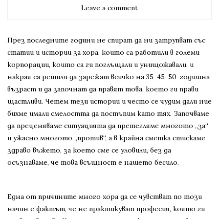
Leave a comment
През последните години не спират да ни затрупват със
статии и истории за хора, които са работили в големи
корпорации, които са ги поглъщали и унищожавали, и
накрая са решили да зарежат всичко на 35-45-50-годишна
възраст и да започнат да правят това, което ги прави
щастливи. Четем тези истории и често се чудим дали ние
бихме имали смелостта да постъпим като тях. Започваме
да преценяваме ситуацията да претегляме многото „за“
и ужасно многото „против“, а в крайна сметка стискаме
здраво въжето, за което сме се уловили, без да
осъзнаваме, че това всъщност е нашето бесило.
Една от причините много хора да се чувстват по този
начин е фактът, че не практикуват професия, която ги