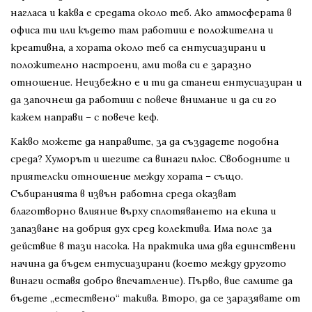
нагласа и каква е средата около теб. Ако атмосферата в
офиса ти или където там работиш е положителна и
креативна, а хората около теб са ентусиазирани и
положително настроени, ами това си е заразно
отношение. Неизбежно е и ти да станеш ентусиазиран и
да започнеш да работиш с повече внимание и да си го
кажем направи – с повече кеф.
Какво можете да направите, за да създадете подобна
среда? Хуморът и шегите са винаги плюс. Свободните и
приятелски отношение между хората – също.
Събиранията в извън работна среда оказват
благотворно влияние върху сплотяването на екипа и
запазване на добрия дух сред колектива. Има поле за
действие в тази насока. На практика има два единствени
начина да бъдем ентусиазирани (което между другото
винаги оставя добро впечатление). Първо, вие самите да
бъдете „естествено“ такива. Второ, да се заразявате от