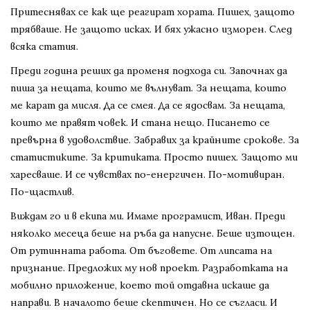
Притеснявах се как ще реагират хората. Пишех, защото
трябваше. Не защото исках. И бях ужасно изморен. След
всяка статия.
Преди година реших да променя подхода си. Започнах да
пиша за нещата, които ме вълнуват. За нещата, които
ме карат да мисля. Да се смея. Да се ядосвам. За нещата,
които ме правят човек. И стана нещо. Писането се
превърна в удоволствие. Забравих за крайните срокове. За
статистиките. За критиката. Просто пишех. Защото ми
харесваше. И се чувствах по-енергичен. По-мотивиран.
По-щастлив.
Виждам го и в екипа ми. Имаме програмист, Иван. Преди
няколко месеца беше на ръба да напусне. Беше изтощен.
От рутинната работа. От бъговете. От липсата на
признание. Предложих му нов проект. Разработката на
мобилно приложение, което той отдавна искаше да
направи. В началото беше скептичен. Но се съгласи. И